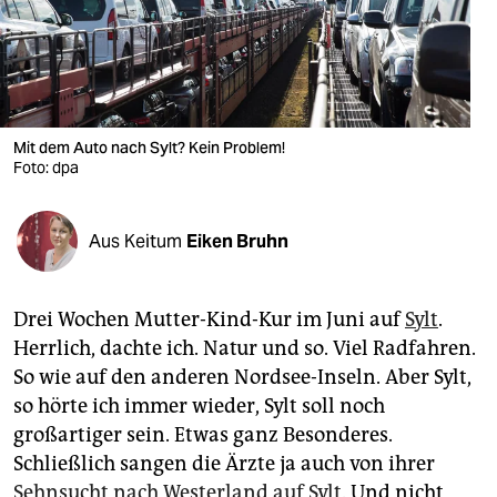
berlin
nord
wahrheit
verlag
Mit dem Auto nach Sylt? Kein Problem!
Foto: dpa
verlag
veranstaltungen
Aus Keitum
Eiken Bruhn
shop
Drei Wochen Mutter-Kind-Kur im Juni auf
Sylt
.
fragen & hilfe
Herrlich, dachte ich. Natur und so. Viel Radfahren.
unterstützen
So wie auf den anderen Nordsee-Inseln. Aber Sylt,
so hörte ich immer wieder, Sylt soll noch
abo
großartiger sein. Etwas ganz Besonderes.
genossenschaft
Schließlich sangen die Ärzte ja auch von ihrer
Sehnsucht nach Westerland auf Sylt
. Und nicht