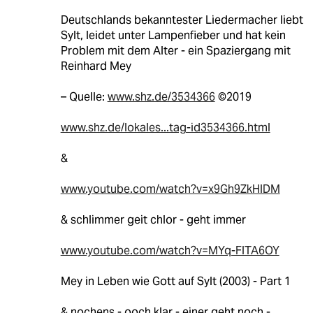
Deutschlands bekanntester Liedermacher liebt
Sylt, leidet unter Lampenfieber und hat kein
Problem mit dem Alter - ein Spaziergang mit
Reinhard Mey
– Quelle:
www.shz.de/3534366
©2019
www.shz.de/lokales...tag-id3534366.html
&
www.youtube.com/watch?v=x9Gh9ZkHlDM
& schlimmer geit chlor - geht immer
www.youtube.com/watch?v=MYq-FlTA6OY
Mey in Leben wie Gott auf Sylt (2003) - Part 1
& nochens - ooch klar - einer geht noch -