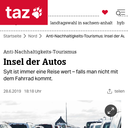

taz zahl ich
niedrigwasser
rente
landtagswahl in sachsen-anhalt
hybri

taz zahl ich
Startseite
Nord
Anti-Nachhaltigkeits-Tourismus: Insel der Aut
taz zahl ich
themen
Anti-Nachhaltigkeits-Tourismus
Insel der Autos
politik
Sylt ist immer eine Reise wert – falls man nicht mit
öko
dem Fahrrad kommt.
gesellschaft
28.6.2019
18:18 Uhr
teilen
kultur
sport