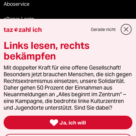
Aboservice
ePaper Login
taz
zahl ich
Gerade nicht

Downloads für Abonnierende
Links lesen, rechts
bekämpfen
© 2026 taz Verlags und Vertriebs GmbH
Alle Rechte vorbehalten. Bei rechtlichen Fragen oder für Genehmigungen
Mit doppelter Kraft für eine offene Gesellschaft!
wenden Sie sich bitte an
lizenzen@taz.de
Besonders jetzt brauchen Menschen, die sich gegen
Rechtsextremismus einsetzen, unsere Solidarität.
Daher gehen 50 Prozent der Einnahmen aus
Feedback
Redaktionsstatut
Kommune-Richtlinien
KI-
Neuanmeldungen an „Alles beginnt im Zentrum“ –
eine Kampagne, die bedrohte linke Kulturzentren
Leitlinie
Informant
Datenschutz
Impressum
AGB
und Jugendorte unterstützt. Sind Sie dabei?
Seitenwende
Einwilligungen widerrufen (Ads)

Ja, ich will