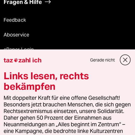
Fragen & Hilfe
Feedback
Aboservice
ePaper Login
taz
zahl ich
Gerade nicht

Downloads für Abonnierende
Links lesen, rechts
bekämpfen
© 2026 taz Verlags und Vertriebs GmbH
Alle Rechte vorbehalten. Bei rechtlichen Fragen oder für Genehmigungen
Mit doppelter Kraft für eine offene Gesellschaft!
wenden Sie sich bitte an
lizenzen@taz.de
Besonders jetzt brauchen Menschen, die sich gegen
Rechtsextremismus einsetzen, unsere Solidarität.
Daher gehen 50 Prozent der Einnahmen aus
Feedback
Redaktionsstatut
Kommune-Richtlinien
KI-
Neuanmeldungen an „Alles beginnt im Zentrum“ –
eine Kampagne, die bedrohte linke Kulturzentren