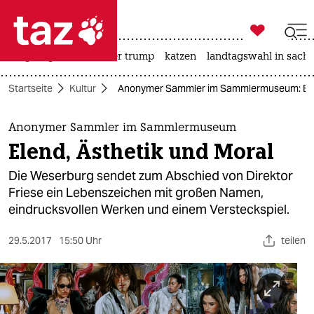

taz zahl ich
bergsteigen
usa unter trump
katzen
landtagswahl in sachs

taz zahl ich
Startseite
Kultur
Anonymer Sammler im Sammlermuseum: Elen
taz zahl ich
themen
Anonymer Sammler im Sammlermuseum
Elend, Ästhetik und Moral
politik
Die Weserburg sendet zum Abschied von Direktor
öko
Friese ein Lebenszeichen mit großen Namen,
eindrucksvollen Werken und einem Versteckspiel.
gesellschaft
29.5.2017
15:50 Uhr
teilen
kultur
sport