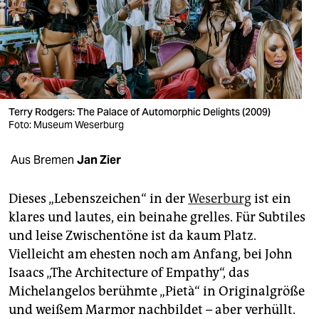
berlin
nord
wahrheit
verlag
Terry Rodgers: The Palace of Automorphic Delights (2009)
verlag
Foto: Museum Weserburg
veranstaltungen
Aus Bremen
Jan Zier
shop
Dieses „Lebenszeichen“ in der
Weserburg
ist ein
fragen & hilfe
klares und lautes, ein beinahe grelles. Für Subtiles
und leise Zwischentöne ist da kaum Platz.
unterstützen
Vielleicht am ehesten noch am Anfang, bei John
abo
Isaacs „The Architecture of Empathy“, das
Michelangelos berühmte „Pietà“ in Originalgröße
genossenschaft
und weißem Marmor nachbildet – aber verhüllt.