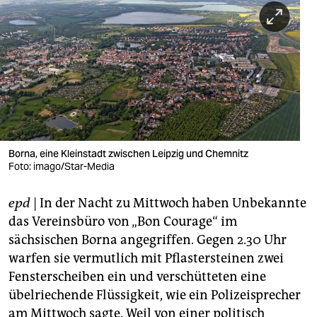
berlin
nord
wahrheit
verlag
verlag
veranstaltungen
Borna, eine Kleinstadt zwischen Leipzig und Chemnitz
Foto: imago/Star-Media
shop
epd
| In der Nacht zu Mittwoch haben Unbekannte
fragen & hilfe
das Vereinsbüro von „Bon Courage“ im
unterstützen
sächsischen Borna angegriffen. Gegen 2.30 Uhr
warfen sie vermutlich mit Pflastersteinen zwei
abo
Fensterscheiben ein und verschütteten eine
genossenschaft
übelriechende Flüssigkeit, wie ein Polizeisprecher
am Mittwoch sagte. Weil von einer politisch