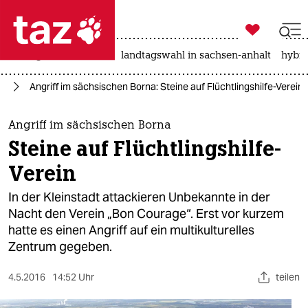

taz zahl ich
niedrigwasser
rente
landtagswahl in sachsen-anhalt
hybri

taz zahl ich
ht
Angriff im sächsischen Borna: Steine auf Flüchtlingshilfe-Verein
taz zahl ich
themen
Angriff im sächsischen Borna
Steine auf Flüchtlingshilfe-
politik
Verein
öko
In der Kleinstadt attackieren Unbekannte in der
Nacht den Verein „Bon Courage“. Erst vor kurzem
gesellschaft
hatte es einen Angriff auf ein multikulturelles
Zentrum gegeben.
kultur
sport
4.5.2016
14:52 Uhr
teilen