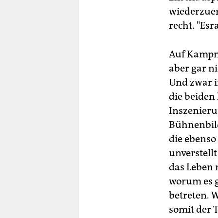
wiederzuer
recht. "Esr
Auf Kampna
aber gar ni
Und zwar im
die beiden 
Inszenieru
Bühnenbil
die ebenso
unverstellt
das Leben 
worum es g
betreten.
somit der 