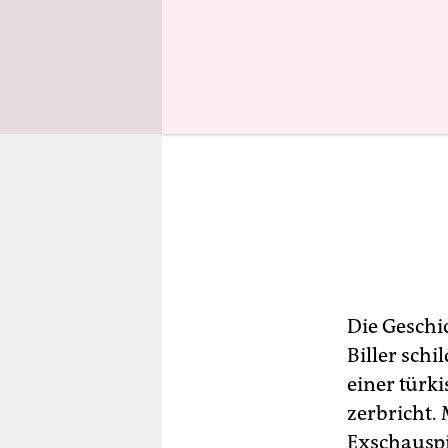
Die Geschi
Biller schi
einer türk
zerbricht. 
Exschauspi