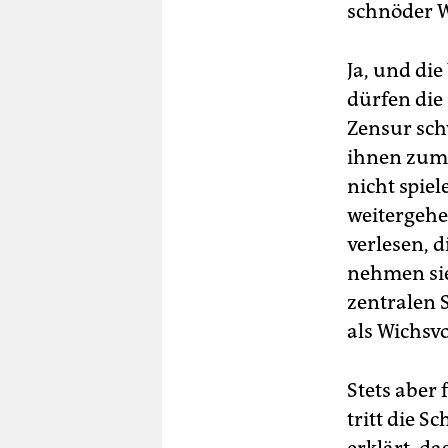
schnöder W
Ja, und die
dürfen die
Zensur schw
ihnen zum 
nicht spiel
weitergehe
verlesen, 
nehmen sie
zentralen 
als Wichsvo
Stets aber
tritt die 