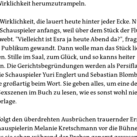
irklichkeit herumzutrampeln.
 Wirklichkeit, die lauert heute hinter jeder Ecke. 
 Schauspieler anfangs, weil über dem Stück der F
ebt. "Vielleicht ist Esra ja heute Abend da?", frag
Publikum gewandt. Dann wolle man das Stück li
en. Stille im Saal, zum Glück, und so kanns heiter
n. Die Gerichtsbegründungen werden als Persifl
die Schauspieler Yuri Englert und Sebastian Blom
 großartig beim Wort. Sie geben alles, um eine d
Sexszenen im Buch zu lesen, wie es sonst wohl ni
rlage.
 folgt den überdrehten Ausbrüchen trauernder Er
Schauspielerin Melanie Kretschmann vor die Bühn