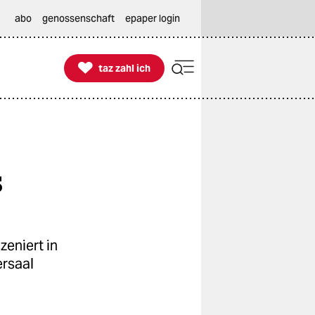
abo
genossenschaft
epaper login

taz zahl ich
taz zahl ich
s
zeniert in
ersaal