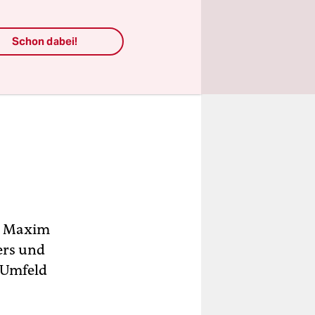
Schon dabei!
or Maxim
lers und
m Umfeld