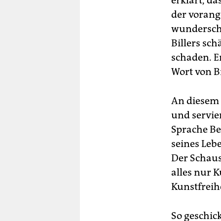
erklärt, d
der vorang
wunderschö
Billers sch
schaden. Er
Wort von Bi
An diesem 
und servie
Sprache Be
seines Le
Der Schaus
alles nur 
Kunstfreih
So geschick