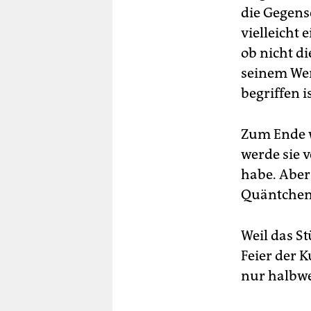
die Gegense
vielleicht
ob nicht di
seinem Wer
begriffen i
Zum Ende w
werde sie v
habe. Aber 
Quäntchen 
Weil das St
Feier der K
nur halbwe