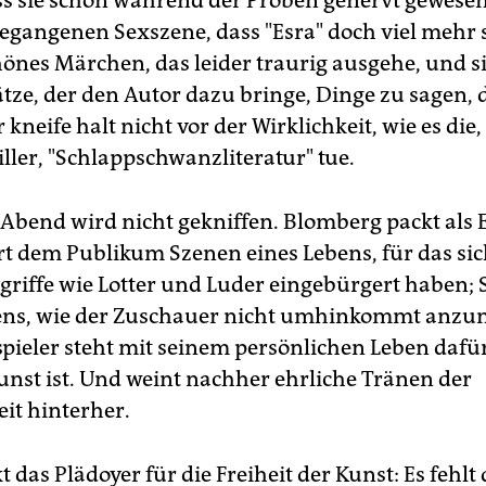
ass sie schon während der Proben genervt gewesen
egangenen Sexszene, dass "Esra" doch viel mehr s
nes Märchen, das leider traurig ausgehe, und s
ätze, der den Autor dazu bringe, Dinge zu sagen, 
 kneife halt nicht vor der Wirklichkeit, wie es die
ller, "Schlappschwanzliteratur" tue.
Abend wird nicht gekniffen. Blomberg packt als E
rt dem Publikum Szenen eines Lebens, für das sic
griffe wie Lotter und Luder eingebürgert haben;
bens, wie der Zuschauer nicht umhinkommt anz
pieler steht mit seinem persönlichen Leben dafür
Kunst ist. Und weint nachher ehrliche Tränen der
eit hinterher.
t das Plädoyer für die Freiheit der Kunst: Es fehl