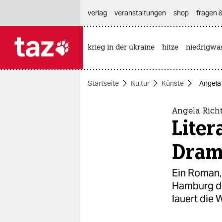
hautnavigation anspringen
hauptinhalt anspringen
footer anspringen
verlag
veranstaltungen
shop
fragen &
krieg in der ukraine
hitze
niedrigwa

taz zahl ich
taz zahl ich
Startseite
Kultur
Künste
Angela 
themen
politik
Angela Richt
Liter
öko
Dra
gesellschaft
Ein Roman, 
kultur
Hamburg de
lauert die W
sport