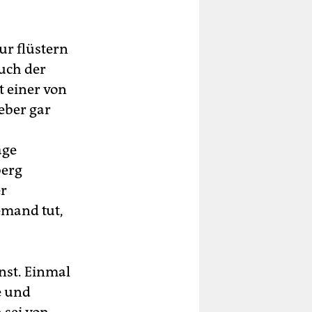
Nur flüstern
luch der
t einer von
eber gar
age
berg
er
emand tut,
nst. Einmal
e und