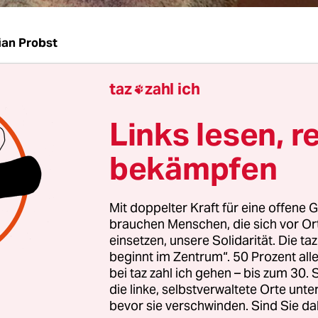
ian Probst
taz
zahl ich

st für den Menschen des wissenschaftlichen Zeita
Links lesen, r
sch wie eine Versuchsanordnung. Man nehme di
nd schaue, ob es klappt. Ein wenig ist das Intere
bekämpfen
sra" schon im Vorfeld erregte, wohl auch damit zu
 ein Gerichtsurteil, eine Debatte: Kann das
Mit doppelter Kraft für eine offene G
nommen als Theaterstück gelingen? Es kann, w
brauchen Menschen, die sich vor O
n Angela Richter jetzt in Hamburg zeigte. Nun ja
einsetzen, unsere Solidarität. Die ta
beginnt im Zentrum“. 50 Prozent a
bei taz zahl ich gehen – bis zum 30
die linke, selbstverwaltete Orte unte
bevor sie verschwinden. Sind Sie da