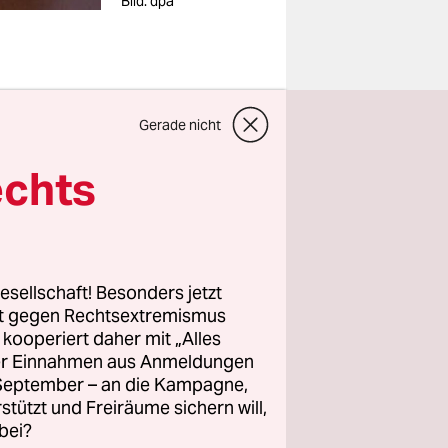
Bild: dpa
Gerade nicht
lters so
echts
es, man
sse, das
 erklären.
esellschaft! Besonders jetzt
ie die
rt gegen Rechtsextremismus
, zumindest
z kooperiert daher mit „Alles
ller Einnahmen aus Anmeldungen
. September – an die Kampagne,
rstützt und Freiräume sichern will,
bei?