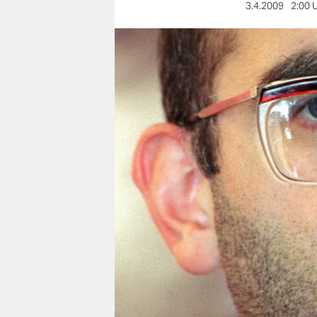
berlin
3.4.2009
2:00 
nord
wahrheit
verlag
verlag
veranstaltungen
shop
fragen & hilfe
unterstützen
abo
genossenschaft