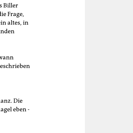
 Biller
ie Frage,
n altes, in
inden
dwann
 geschrieben
danz. Die
agel eben -