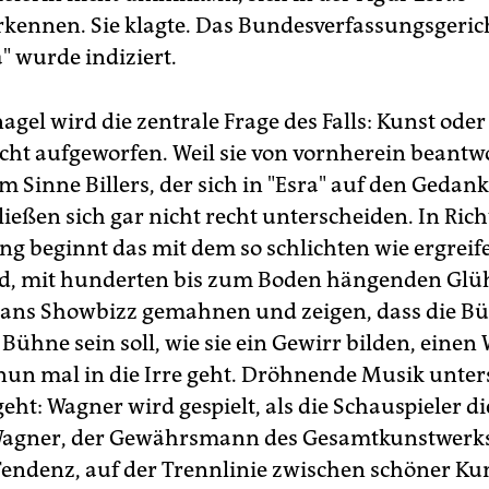
kennen. Sie klagte. Das Bundesverfassungsgerich
a" wurde indiziert.
gel wird die zentrale Frage des Falls: Kunst oder
cht aufgeworfen. Weil sie von vornherein beantwor
 Sinne Billers, der sich in "Esra" auf den Gedank
ließen sich gar nicht recht unterscheiden. In Rich
ng beginnt das mit dem so schlichten wie ergrei
d, mit hunderten bis zum Boden hängenden Glü
 ans Showbizz gemahnen und zeigen, dass die B
 Bühne sein soll, wie sie ein Gewirr bilden, einen 
nun mal in die Irre geht. Dröhnende Musik unters
eht: Wagner wird gespielt, als die Schauspieler d
 Wagner, der Gewährsmann des Gesamtkunstwerk
Tendenz, auf der Trennlinie zwischen schöner Ku