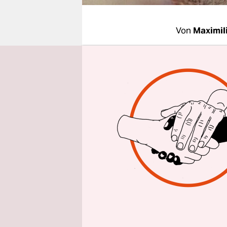
epaper login
Von
Maximil
Kaum was i
verführeri
nehme das u
"Der Fall E
Ein Roman,
zusammenge
Regisseuri
halbwegs.