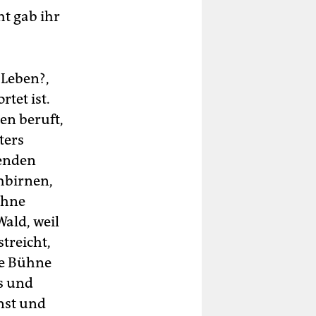
t gab ihr
 Leben?,
tet ist.
en beruft,
ters
fenden
hbirnen,
ühne
Wald, weil
treicht,
ie Bühne
s und
nst und