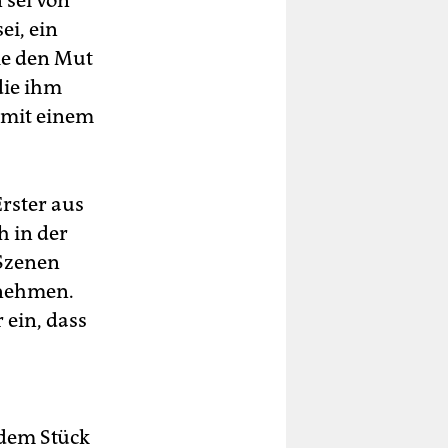
 sei von
ei, ein
ie den Mut
die ihm
, mit einem
rster aus
h in der
 Szenen
unehmen.
 ein, dass
t dem Stück