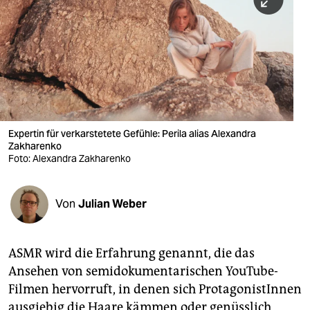
berlin
nord
wahrheit
verlag
verlag
Expertin für verkarstetete Gefühle: Perila alias Alexandra
Zakharenko
veranstaltungen
Foto: Alexandra Zakharenko
shop
fragen & hilfe
Von
Julian Weber
unterstützen
ASMR wird die Erfahrung genannt, die das
abo
Ansehen von semidokumentarischen YouTube-
genossenschaft
Filmen hervorruft, in denen sich ProtagonistInnen
ausgiebig die Haare kämmen oder genüsslich