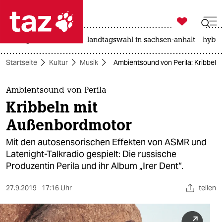

taz zahl ich
niedrigwasser
rente
landtagswahl in sachsen-anhalt
hybri

taz zahl ich
Startseite
Kultur
Musik
Ambientsound von Perila: Kribbel
taz zahl ich
themen
Ambientsound von Perila
Kribbeln mit
politik
Außenbordmotor
öko
Mit den autosensorischen Effekten von ASMR und
Latenight-Talkradio gespielt: Die russische
gesellschaft
Produzentin Perila und ihr Album „Irer Dent“.
kultur
27.9.2019
17:16 Uhr
teilen
sport