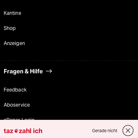
Kantine
Shop
Anzeigen
Fragen & Hilfe
Feedback
Aboservice
ePaper Login
taz
zahl ich
Gerade nicht

Downloads für Abonnierende