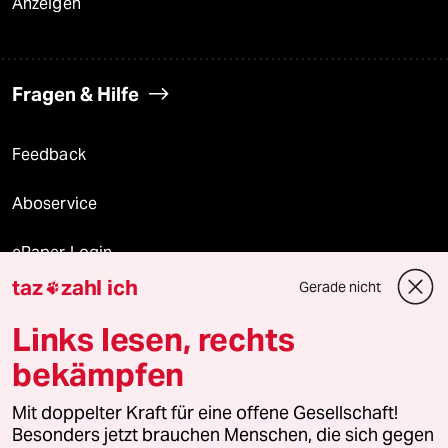
Anzeigen
Fragen & Hilfe
Feedback
Aboservice
ePaper Login
taz
zahl ich
Gerade nicht

Downloads für Abonnierende
Links lesen, rechts
bekämpfen
© 2026 taz Verlags und Vertriebs GmbH
Mit doppelter Kraft für eine offene Gesellschaft!
Alle Rechte vorbehalten. Bei rechtlichen Fragen oder für Genehmigungen
wenden Sie sich bitte an
lizenzen@taz.de
Besonders jetzt brauchen Menschen, die sich gegen