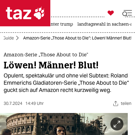

taz zahl ich
nahost-konflikt
usa unter trump
landtagswahl in sachsen-an

taz zahl ich
n-Guide
Amazon-Serie „Those About to Die“: Löwen! Männer! Blut!
taz zahl ich
themen
Amazon-Serie „Those About to Die“
Löwen! Männer! Blut!
politik
Opulent, spektakulär und ohne viel Subtext: Roland
öko
Emmerichs Gladiatoren-Serie „Those About to Die“
guckt sich auf Amazon recht kurzweilig weg.
gesellschaft
30.7.2024
14:49 Uhr
teilen
kultur
sport