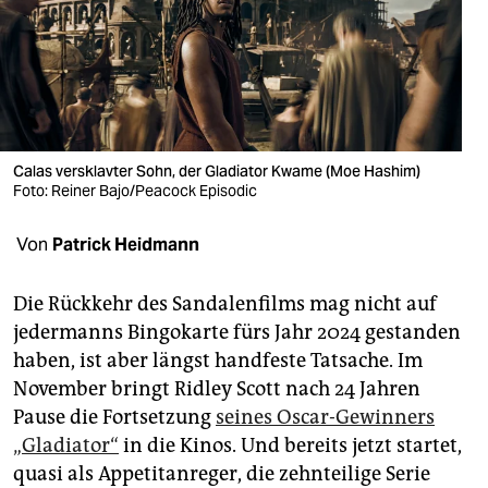
berlin
nord
wahrheit
verlag
Calas versklavter Sohn, der Gladiator Kwame (Moe Hashim)
verlag
Foto: Reiner Bajo/Peacock Episodic
veranstaltungen
Von
Patrick Heidmann
shop
Die Rückkehr des Sandalenfilms mag nicht auf
fragen & hilfe
jedermanns Bingokarte fürs Jahr 2024 gestanden
haben, ist aber längst handfeste Tatsache. Im
unterstützen
November bringt Ridley Scott nach 24 Jahren
abo
Pause die Fortsetzung
seines Oscar-Gewinners
„Gladiator“
in die Kinos. Und bereits jetzt startet,
genossenschaft
quasi als Appetitanreger, die zehnteilige Serie