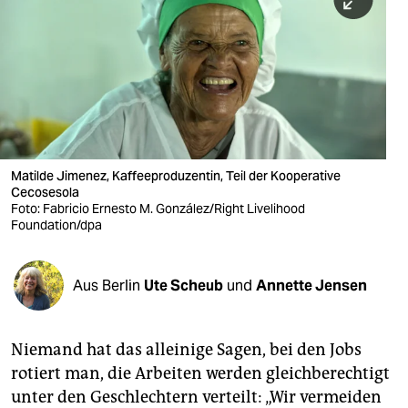
berlin
nord
wahrheit
verlag
verlag
Matilde Jimenez, Kaffeeproduzentin, Teil der Kooperative
Cecosesola
veranstaltungen
Foto: Fabricio Ernesto M. González/Right Livelihood
Foundation/dpa
shop
fragen & hilfe
Aus Berlin
Ute Scheub
und
Annette Jensen
unterstützen
abo
Niemand hat das alleinige Sagen, bei den Jobs
rotiert man, die Arbeiten werden gleichberechtigt
genossenschaft
unter den Geschlechtern verteilt: „Wir vermeiden