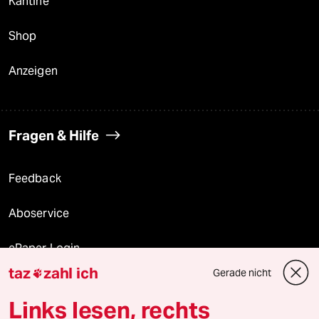
Kantine
Shop
Anzeigen
Fragen & Hilfe
Feedback
Aboservice
ePaper Login
taz
zahl ich
Gerade nicht

Downloads für Abonnierende
Links lesen, rechts