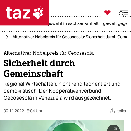

taz zahl ich
hitze
surfen
landtagswahl in sachsen-anhalt
gewalt gegen

taz zahl ich
ie
Alternativer Nobelpreis für Cecosesola: Sicherheit durch Gemei
taz zahl ich
themen
Alternativer Nobelpreis für Cecosesola
Sicherheit durch
politik
Gemeinschaft
öko
Regional Wirtschaften, nicht renditeorientiert und
demokratisch: Der Kooperativenverbund
gesellschaft
Cecosesola in Venezuela wird ausgezeichnet.
kultur
30.11.2022
8:04 Uhr
teilen
sport