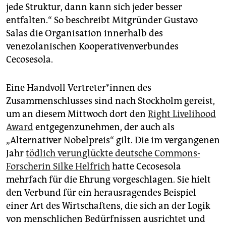
epaper login
jede Struktur, dann kann sich jeder besser
entfalten.“ So beschreibt Mitgründer Gustavo
Salas die Organisation innerhalb des
venezolanischen Kooperativenverbundes
Cecosesola.
Eine Handvoll Ver­tre­te­r*in­nen des
Zusammenschlusses sind nach Stockholm gereist,
um an diesem Mittwoch dort den
Right Livelihood
Award
entgegenzunehmen, der auch als
„Alternativer Nobelpreis“ gilt. Die im vergangenen
Jahr
tödlich verunglückte deutsche Commons-
Forscherin Silke Helfrich
hatte Cecosesola
mehrfach für die Ehrung vorgeschlagen. Sie hielt
den Verbund für ein herausragendes Beispiel
einer Art des Wirtschaftens, die sich an der Logik
von menschlichen Bedürfnissen ausrichtet und