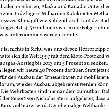
boden in Sibirien, Alaska und Kanada: Unter die
renen Erde lagern Milliarden Kubikmeter Methan
ressives Klimagift wie Kohlendioxid. Taut der Bo
 freigesetzt. 4, 5 Grad mehr wären die Folge – ohn
twas unternommen werden könnte.
r ist nichts in Sicht, was uns diesen Horrortripp e
hatte sich die Welt 1997 mit dem Kioto-Protokoll ve
ausgas-Anstieg bis 2013 um 5 Prozent zu senken.
 liegen wir heute 40 Prozent darüber. Statt jetzt 
für den Ausbau der Erneuerbaren zu mobilisieren
k darum, wie der Ausbau abgebremst werden könn
 Die Mehrkosten sind niemandem zumutbar. Dab
 der Report von Nicholas Stern aufgelistet, dass 
r Kurs viel teurer wird. Der ehemalige Weltbank-