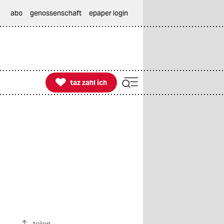
abo
genossenschaft
epaper login

taz zahl ich
taz zahl ich