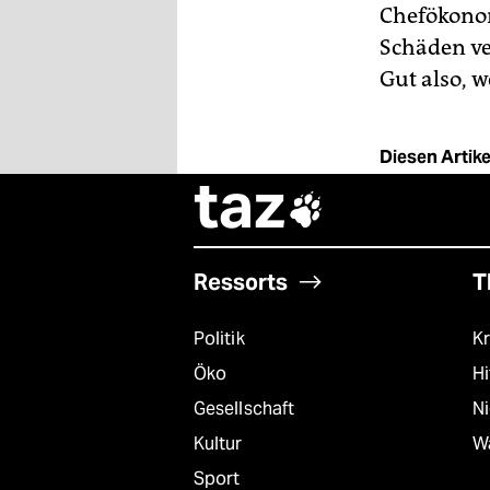
Chefökono
Schäden ve
Gut also, 
Diesen Artikel
taz

Ressorts
T
Politik
Kr
Öko
Hi
Gesellschaft
N
Kultur
W
Sport