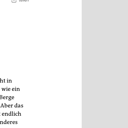
teilen
ht in
 wie ein
 Berge
 Aber das
t endlich
anderes