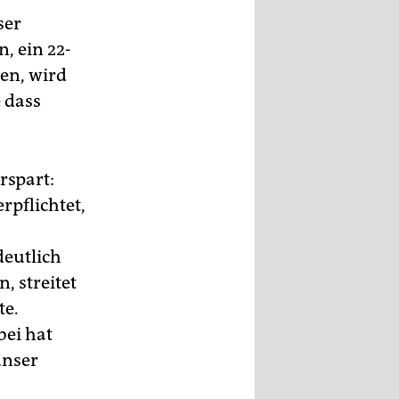
ser
, ein 22-
den, wird
e dass
rspart:
rpflichtet,
deutlich
, streitet
te.
ei hat
unser