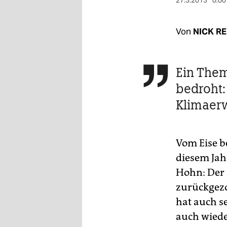
berlin
27.3.2013
0:00
nord
Von
NICK R
wahrheit
verlag
Ein Them

bedroht:
verlag
Klimaer
veranstaltungen
shop
Vom Eise b
fragen & hilfe
diesem Jah
unterstützen
Hohn: Der 
zurückgezo
abo
hat auch s
genossenschaft
auch wiede