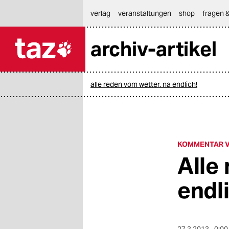
hautnavigation anspringen
hauptinhalt anspringen
footer anspringen
verlag
veranstaltungen
shop
fragen &
archiv-artikel

taz zahl ich
taz zahl ich
alle reden vom wetter. na endlich!
themen
politik
öko
KOMMENTAR V
Alle
gesellschaft
endl
kultur
sport