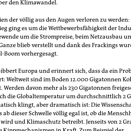
ber den Klimawandel.
hien der völlig aus den Augen verloren zu werden
eg ging es um die Wettbewerbsfähigkeit der Indus
ewende um die Strompreise, beim Netzausbau um
Ganze blieb verstellt und dank des Frackings wur
l-Boom vorhergesagt.
ibbert Europa und erinnert sich, dass da ein Pr
: Weltweit sind im Boden 12.000 Gigatonnen Koh
t. Werden davon mehr als 230 Gigatonnen freigese
ch die Globaltemperatur um durchschnittlich 2 G
tisch klingt, aber dramatisch ist: Die Wissenscha
s ab dieser Schwelle völlig egal ist, ob die Mensch
 wird und Klimaschutz betreibt. Jenseits von 2 Gr
 Kippmechanismen in Kraft. Zum Beispiel der