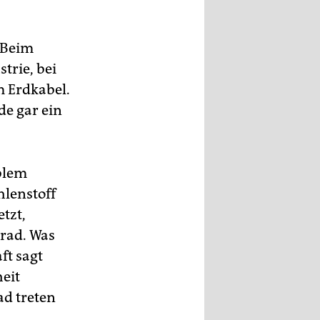
: Beim
trie, bei
 Erdkabel.
de gar ein
oblem
lenstoff
tzt,
rad. Was
ft sagt
heit
ad treten