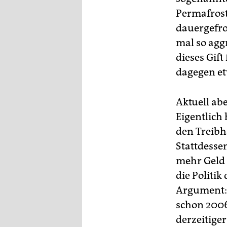
Permafrost
dauergefro
mal so agg
dieses Gift
dagegen e
Aktuell abe
Eigentlich 
den Treibh
Stattdessen
mehr Geld 
die Politi
Argument:
schon 2006
derzeitige