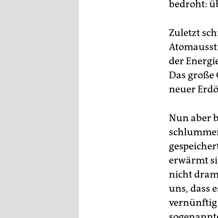
epaper login
bedroht: ü
Zuletzt sc
Atomaussti
der Energi
Das große 
neuer Erdö
Nun aber b
schlummert
gespeicher
erwärmt si
nicht drama
uns, dass e
vernünftig
sogenannte