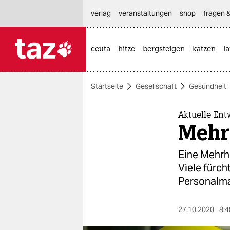
hautnavigation anspringen
hauptinhalt anspringen
footer anspringen
verlag
veranstaltungen
shop
fragen &
ceuta
hitze
bergsteigen
katzen
l

taz zahl ich
taz zahl ich
Startseite
Gesellschaft
Gesundheit
themen
politik
Aktuelle Ent
Mehr 
öko
Eine Mehrh
gesellschaft
Viele fürc
Personalman
kultur
sport
27.10.2020
8:4