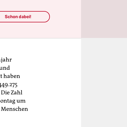
m
einer
Schon dabei!
 14.714
der
hjahr
 und
mt haben
449.275
 Die Zahl
 Montag um
00 Menschen