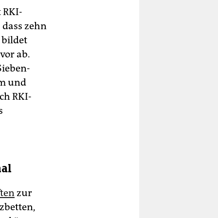
 RKI-
, dass zehn
 bildet
vor ab.
Sieben-
um und
ch RKI-
s
al
ften
zur
zbetten,