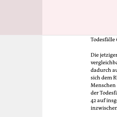
vom frühe
Coronavir
Woche hatt
Neuinfekti
Coronapand
Todesfälle
Die jetzig
vergleichb
dadurch au
sich dem R
Menschen mi
der Todesf
42 auf ins
inzwischen