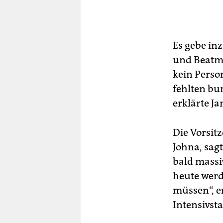
Es gebe in
und Beatmu
kein Perso
fehlten bun
erklärte J
Die Vorsit
Johna, sag
bald massiv
heute wer
müssen“, e
Intensivsta