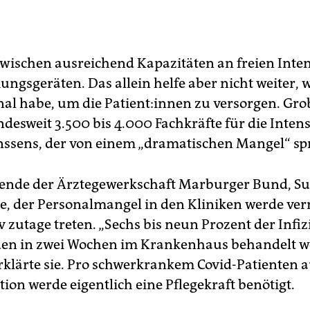
zwischen ausreichend Kapazitäten an freien Inte
ngsgeräten. Das allein helfe aber nicht weiter,
nal habe, um die Patient:innen zu versorgen. Gro
desweit 3.500 bis 4.000 Fachkräfte für die Intens
anssens, der von einem „dramatischen Mangel“ sp
zende der Ärztegewerkschaft Marburger Bund, S
te, der Personalmangel in den Kliniken werde ve
 zutage treten. „Sechs bis neun Prozent der Infiz
den in zwei Wochen im Krankenhaus behandelt 
rklärte sie. Pro schwerkrankem Covid-Patienten a
tion werde eigentlich eine Pflegekraft benötigt.