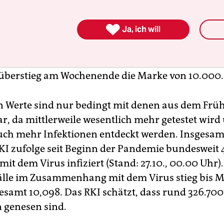
n Dienstagmorgen 11.409 Neuinfektionen mit de
us
binnen eines Tages gemeldet. Am Dienstag vor 

Ja, ich will
e die Zahl bei 6.868 gelegen. Am Samstag war mit
onen ein neuer Höchstwert seit Beginn der
emie in Deutschland erreicht worden. Die Zahl 
 überstieg am Wochenende die Marke von 10.000.
en Werte sind nur bedingt mit denen aus dem Frü
ar, da mittlerweile wesentlich mehr getestet wird
ch mehr Infektionen entdeckt werden. Insgesa
KI zufolge seit Beginn der Pandemie bundesweit 
t dem Virus infiziert (Stand: 27.10., 00.00 Uhr).
älle im Zusammenhang mit dem Virus stieg bis
gesamt 10,098. Das RKI schätzt, dass rund 326.7
 genesen sind.