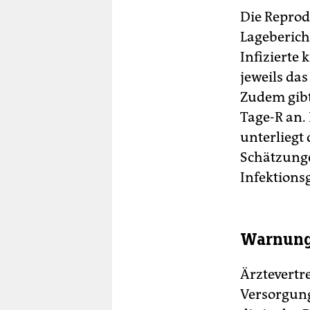
Die Reprod
Lagebericht
Infizierte
jeweils da
Zudem gibt
Tage-R an.
unterliegt
Schätzunge
Infektions
Warnunge
Ärztevertr
Versorgung