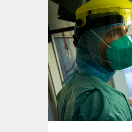
berlin
nord
wahrheit
verlag
verlag
veranstaltungen
shop
fragen & hilfe
unterstützen
abo
genossenschaft