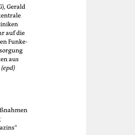
), Gerald
zentrale
liniken
r auf die
den Funke-
rsorgung
ten aus
“
(epd)
-Maßnahmen
g
azins“