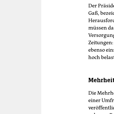
Der Präsid
Gaß, bezei
Herausford
müssen dan
Versorgung
Zeitungen:
ebenso ein
hoch belas
Mehrheit
Die Mehrhe
einer Umfr
veröffentl