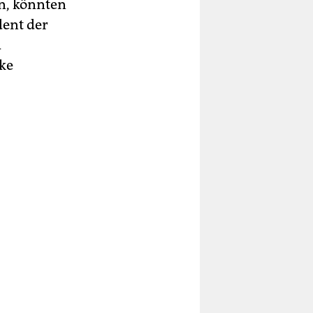
en, könnten
dent der
d
nke