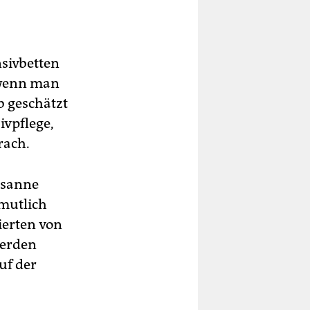
nsivbetten
 wenn man
b geschätzt
ivpflege,
rach.
usanne
rmutlich
ierten von
werden
uf der