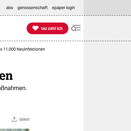
abo
genossenschaft
epaper login

taz zahl ich
taz zahl ich
ls 11.000 Neuinfektionen
nen
Maßnahmen.
teilen