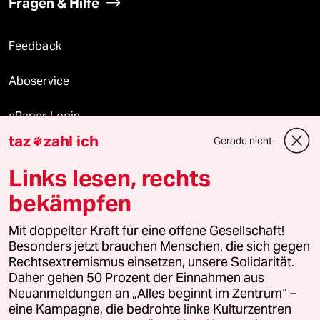
Fragen & Hilfe
Feedback
Aboservice
ePaper Login
taz
zahl ich
Gerade nicht

Downloads für Abonnierende
Links lesen, rechts
bekämpfen
© 2026 taz Verlags und Vertriebs GmbH
Mit doppelter Kraft für eine offene Gesellschaft!
Alle Rechte vorbehalten. Bei rechtlichen Fragen oder für Genehmigungen
wenden Sie sich bitte an
lizenzen@taz.de
Besonders jetzt brauchen Menschen, die sich gegen
Rechtsextremismus einsetzen, unsere Solidarität.
Daher gehen 50 Prozent der Einnahmen aus
Feedback
Redaktionsstatut
Kommune-Richtlinien
KI-
Neuanmeldungen an „Alles beginnt im Zentrum“ –
eine Kampagne, die bedrohte linke Kulturzentren
Leitlinie
Informant
Datenschutz
Impressum
AGB