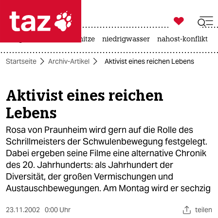

taz zahl ich
krieg in der ukraine
hitze
niedrigwasser
nahost-konflikt

taz zahl ich
Startseite
Archiv-Artikel
Aktivist eines reichen Lebens
taz zahl ich
themen
Aktivist eines reichen
Lebens
politik
Rosa von Praunheim wird gern auf die Rolle des
öko
Schrillmeisters der Schwulenbewegung festgelegt.
Dabei ergeben seine Filme eine alternative Chronik
gesellschaft
des 20. Jahrhunderts: als Jahrhundert der
kultur
Diversität, der großen Vermischungen und
Austauschbewegungen. Am Montag wird er sechzig
sport
23.11.2002
0:00 Uhr
teilen