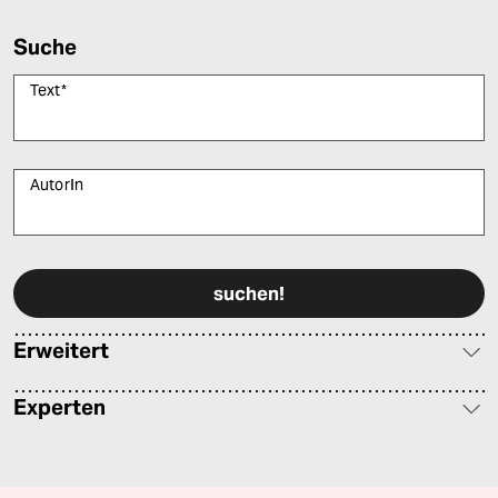
Suche
Text
*
AutorIn
Bitte füllen Sie alle Pflichtfelder (*) aus, um fortfahren zu können.
Erweitert
Experten