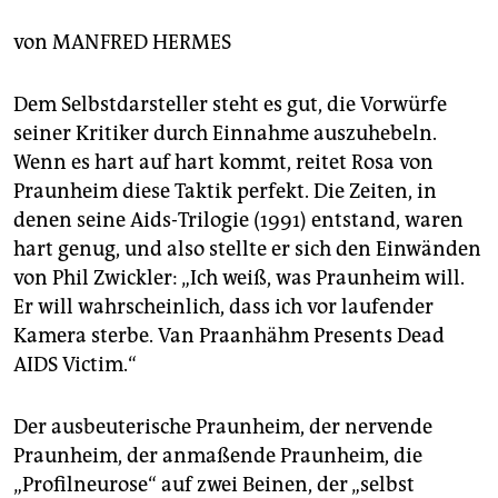
berlin
von
MANFRED HERMES
nord
wahrheit
Dem Selbstdarsteller steht es gut, die Vorwürfe
seiner Kritiker durch Einnahme auszuhebeln.
verlag
Wenn es hart auf hart kommt, reitet Rosa von
Praunheim diese Taktik perfekt. Die Zeiten, in
verlag
denen seine Aids-Trilogie (1991) entstand, waren
veranstaltungen
hart genug, und also stellte er sich den Einwänden
von Phil Zwickler: „Ich weiß, was Praunheim will.
shop
Er will wahrscheinlich, dass ich vor laufender
fragen & hilfe
Kamera sterbe. Van Praanhähm Presents Dead
AIDS Victim.“
unterstützen
abo
Der ausbeuterische Praunheim, der nervende
Praunheim, der anmaßende Praunheim, die
genossenschaft
„Profilneurose“ auf zwei Beinen, der „selbst