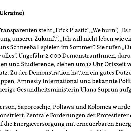
(Ukraine)
ransparenten steht „F#ck Plastic“, „We burn“, „Es 
ung unserer Zukunft“, „Ich will nicht leben wie ei
 uns Schneeball spielen im Sommer“. Sie rufen „Ei
 alles“. Ungefähr 2.000 DemonstrantInnen, darun
en und Studierende, ziehen um 12 Uhr Ortszeit 
atz. Zu der Demonstration hatten ein gutes Dutz
pen, Amnesty International und bekannte Poli
sherige Gesundheitsministerin Ulana Suprun auf
erson, Saporoschje, Poltawa und Kolomea wurde 
nstriert. Zentrale Forderungen der Protestieren
f die Energieversorgung mit erneuerbaren Energ