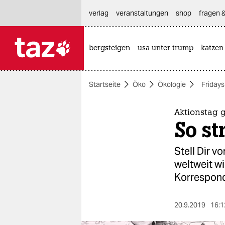
hautnavigation anspringen
hauptinhalt anspringen
footer anspringen
verlag
veranstaltungen
shop
fragen &
bergsteigen
usa unter trump
katzen

taz zahl ich
taz zahl ich
Startseite
Öko
Ökologie
Fridays
themen
politik
Aktionstag 
So st
öko
Stell Dir vo
gesellschaft
weltweit wi
Korrespond
kultur
sport
20.9.2019
16:1