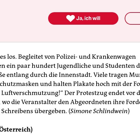
ne Jugend- und Umweltschutzorganisationen wie
achverband der ugandischen Umwelt-NGOs „Clim

Ja, ich will
die sich unter der Bewegung „
Youth Go Green
“ z
n haben. Um Jugendliche anzulocken, wird Rap-
s gibt Getränke, Roller-Skater führten Stunts auf.
es los. Begleitet von Polizei- und Krankenwagen
n ein paar hundert Jugendliche und Studenten d
e entlang durch die Innenstadt. Viele tragen M
hutzmasken und halten Plakate hoch mit der F
e Luftverschmutzung!“ Der Protestzug endet vor
 wo die Veranstalter den Abgeordneten ihre For
 Schreibens übergeben. (
Simone Schlindwein
)
Österreich)