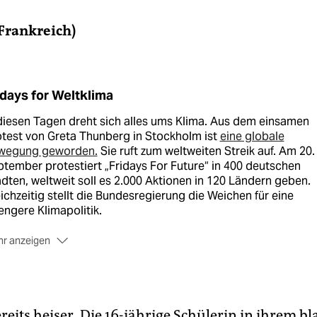
(Frankreich)
idays for Weltklima
diesen Tagen dreht sich alles ums Klima. Aus dem einsamen
test von Greta Thunberg in Stockholm ist
eine globale
wegung geworden.
Sie ruft zum weltweiten Streik auf. Am 20.
tember protestiert „Fridays For Future“ in 400 deutschen
dten, weltweit soll es 2.000 Aktionen in 120 Ländern geben.
ichzeitig stellt die Bundesregierung die Weichen für eine
engere Klimapolitik.
r anzeigen
 taz ist Teil
der Kampagne „Covering Climate Now“
. Mehr als
 Medien weltweit setzen bis zum UN-Klimagipfel vom 21. bis 
ptember in New York gemeinsam genau ein Thema:
Klima,
ma, Klima
.
ereits heiser. Die 16-jährige Schülerin in ihrem b