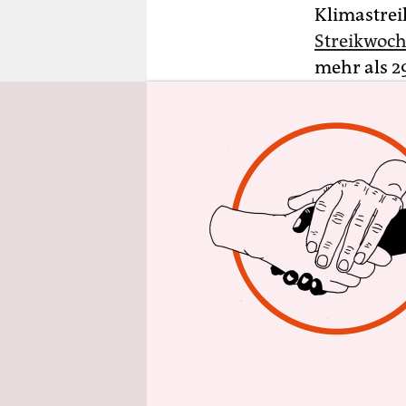
epaper login
Klimastrei
Streikwoch
mehr als 2
Korrespond
Aus Kampa
Einige hun
frühen Mor
auf dem Ve
Dächern, es
Lautsprec
spielte di
Veranstalt