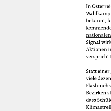
In Österre
Wahlkampfe
bekannt, f
kommenden
nationale
Signal wir
Aktionen i
verspricht 
Statt eine
viele deze
Flashmobs
Bezirken st
dass Schül
Klimastrei