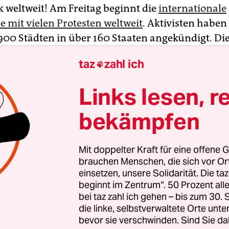
k weltweit! Am Freitag beginnt die
internationale
e mit vielen Protesten weltweit
. Aktivisten haben
900 Städten in über 160 Staaten angekündigt. Die
et*innen berichten.
taz
zahl ich

la (Uganda)
Links lesen, r
bekämpfen
dert Jugendliche und Studenten versammelten s
gen in der Innenstadt von Ugandas Hauptstadt
rfassungsplatz. Dicke Regenwolken hängen über
Mit doppelter Kraft für eine offene G
 tröpfelt.
Eine Bühne wurde aufgebaut, Musik pl
brauchen Menschen, die sich vor O
hern
. Die Blaskapelle der staatlichen Makerere-Un
einsetzen, unsere Solidarität. Die ta
beginnt im Zentrum“. 50 Prozent a
e Nationalhymne.
bei taz zahl ich gehen – bis zum 30
die linke, selbstverwaltete Orte unte
er des ugandischen Klimaprotestmarsches sind
bevor sie verschwinden. Sind Sie da