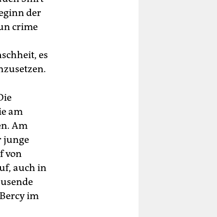
Beginn der
t un crime
schheit, es
chzusetzen.
Die
die am
en. Am
r junge
f von
f, auch in
Tausende
 Bercy im