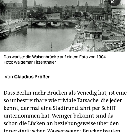
berlin
nord
wahrheit
verlag
verlag
Das war'se: die Waisenbrücke auf einem Foto von 1904
Foto: Waldemar Titzenthaler
veranstaltungen
shop
Von
Claudius Prößer
fragen & hilfe
Dass Berlin mehr Brücken als Venedig hat, ist eine
unterstützen
so unbestreitbare wie triviale Tatsache, die jeder
kennt, der mal eine Stadtrundfahrt per Schiff
abo
unternommen hat. Weniger bekannt sind da
genossenschaft
schon die Lücken an beziehungsweise über den
innerstädtischen Wasserwegen: Brückenbauten