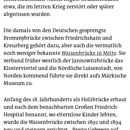
epaper login
etwa, die im letzten Krieg zerstört oder später
abgerissen wurden.
Die damals von den Deutschen gesprengte
Brommybrücke zwischen Friedrichshain und
Kreuzberg gehört dazu, aber auch die vermutlich
noch weniger bekannte
Waisenbrücke in Mitte
. Sie
verband früher westlich der Jannowitzbrücke das
Klosterviertel und die Nördliche Luisenstadt, von
Norden kommend führte sie direkt aufs Märkische
Museum zu.
Anfang des 18. Jahrhunderts als Holzbrücke erbaut
und nach dem benachbarten Großen Friedrich-
Hospital benannt, wo elternlose Kinder lebten,
wurde die Waisenbrücke zwischen 1892 und 1894
neu und steinern errichtet. „Breite Gehwege auf