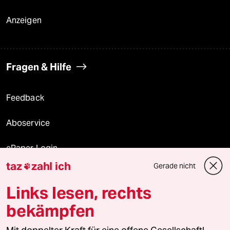
Anzeigen
Fragen & Hilfe
Feedback
Aboservice
ePaper Login
taz
zahl ich
Gerade nicht

Downloads für Abonnierende
Links lesen, rechts
bekämpfen
© 2026 taz Verlags und Vertriebs GmbH
Alle Rechte vorbehalten. Bei rechtlichen Fragen oder für Genehmigungen