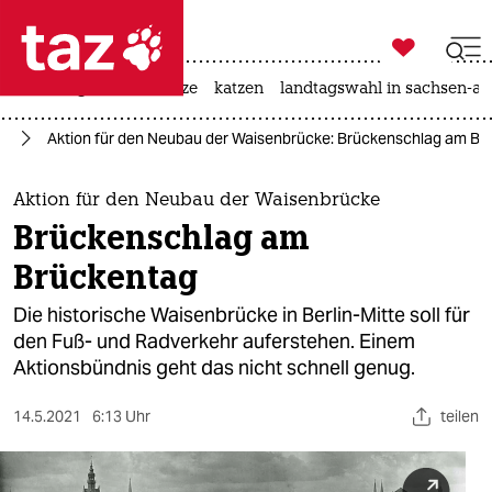

taz zahl ich
iran-krieg
ceuta
hitze
katzen
landtagswahl in sachsen-an

taz zahl ich
in
Aktion für den Neubau der Waisenbrücke: Brückenschlag am Br
taz zahl ich
themen
Aktion für den Neubau der Waisenbrücke
Brückenschlag am
politik
Brückentag
öko
Die historische Waisenbrücke in Berlin-Mitte soll für
den Fuß- und Radverkehr auferstehen. Einem
gesellschaft
Aktionsbündnis geht das nicht schnell genug.
kultur
14.5.2021
6:13 Uhr
teilen
sport