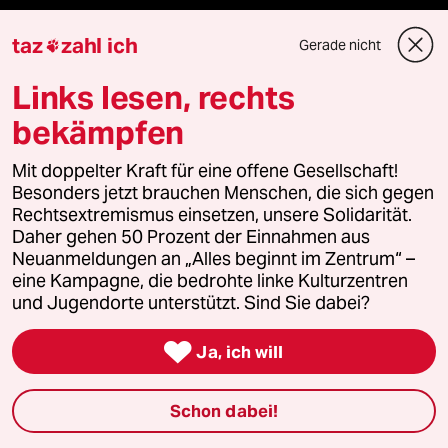
taz
zahl ich
Gerade nicht

Mehr taz Angebote
Links lesen, rechts
bekämpfen
Reisen
Mit doppelter Kraft für eine offene Gesellschaft!
Kantine
Besonders jetzt brauchen Menschen, die sich gegen
Rechtsextremismus einsetzen, unsere Solidarität.
Shop
Daher gehen 50 Prozent der Einnahmen aus
Neuanmeldungen an „Alles beginnt im Zentrum“ –
eine Kampagne, die bedrohte linke Kulturzentren
Anzeigen
und Jugendorte unterstützt. Sind Sie dabei?

Ja, ich will
Fragen & Hilfe
Schon dabei!
Feedback