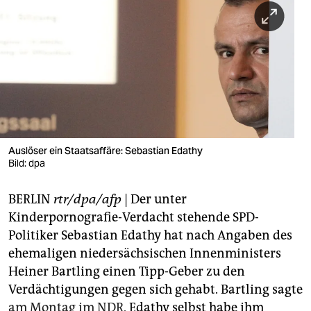
berlin
nord
wahrheit
verlag
verlag
veranstaltungen
Auslöser ein Staatsaffäre: Sebastian Edathy
Bild: dpa
shop
BERLIN
rtr/dpa/afp
| Der unter
fragen & hilfe
Kinderpornografie-Verdacht stehende SPD-
unterstützen
Politiker Sebastian Edathy hat nach Angaben des
ehemaligen niedersächsischen Innenministers
abo
Heiner Bartling einen Tipp-Geber zu den
genossenschaft
Verdächtigungen gegen sich gehabt. Bartling sagte
am Montag im NDR
, Edathy selbst habe ihm