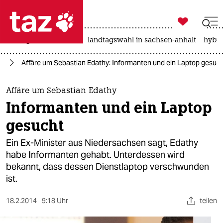

taz zahl ich
niedrigwasser
rente
landtagswahl in sachsen-anhalt
hybri

taz zahl ich
nd
Affäre um Sebastian Edathy: Informanten und ein Laptop gesuc
taz zahl ich
themen
Affäre um Sebastian Edathy
Informanten und ein Laptop
politik
gesucht
öko
Ein Ex-Minister aus Niedersachsen sagt, Edathy
habe Informanten gehabt. Unterdessen wird
gesellschaft
bekannt, dass dessen Dienstlaptop verschwunden
ist.
kultur
sport
18.2.2014
9:18 Uhr
teilen