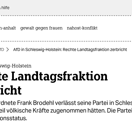
 hilfe
n-anhalt
gewalt gegen frauen
nahost-konflikt
fD
AfD in Schleswig-Holstein: Rechte Landtagsfraktion zerbricht
swig-Holstein
te Landtagsfraktion
icht
nete Frank Brodehl verlässt seine Partei in Schle
eil völkische Kräfte zugenommen hätten. Die Partei 
ionsstatus.