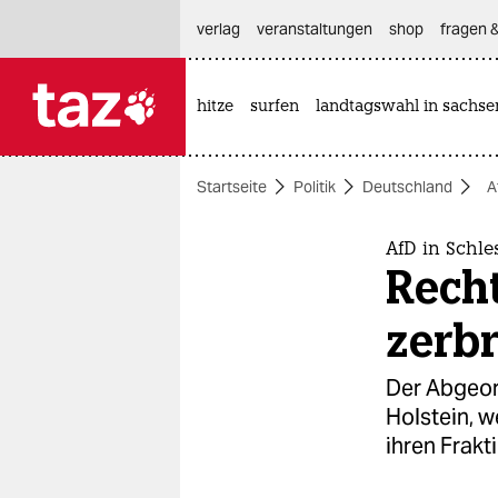
hautnavigation anspringen
hauptinhalt anspringen
footer anspringen
verlag
veranstaltungen
shop
fragen &
hitze
surfen
landtagswahl in sachse

taz zahl ich
taz zahl ich
Startseite
Politik
Deutschland
A
themen
politik
AfD in Schle
Rech
öko
zerbr
gesellschaft
Der Abgeord
kultur
Holstein, w
ihren Frakt
sport