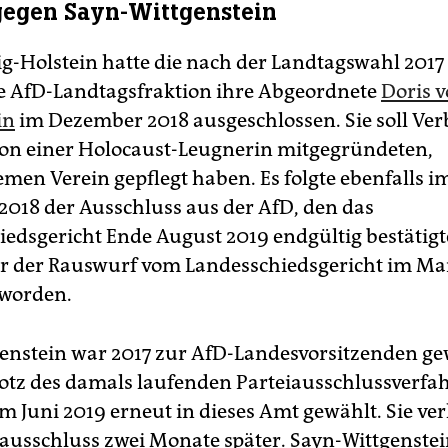
gegen Sayn-Wittgenstein
ig-Holstein hatte die nach der Landtagswahl 2017
e AfD-Landtagsfraktion ihre Abgeordnete
Doris 
in
im Dezember 2018 ausgeschlossen. Sie soll Ve
on einer Holocaust-Leugnerin mitgegründeten,
emen Verein gepflegt haben. Es folgte ebenfalls i
018 der Ausschluss aus der AfD, den das
edsgericht Ende August 2019 endgültig bestätigte
r der Rauswurf vom Landesschiedsgericht im Ma
 worden.
enstein war 2017 zur AfD-Landesvorsitzenden ge
otz des damals laufenden Parteiausschlussverfa
m Juni 2019 erneut in dieses Amt gewählt. Sie ver
ausschluss zwei Monate später. Sayn-Wittgenstein