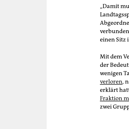
„Damit muss
Landtagssp
Abgeordnet
verbundene
einen Sitz
Mit dem Ver
der Bedeut
wenigen Ta
verloren
, 
erklärt hat
Fraktion 
zwei Grupp