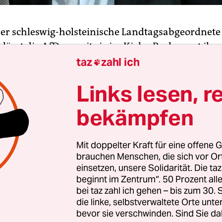
Der schleswig-holsteinische Landtagsabgeordnete
rlässt die AfD, womit sie im Kieler Parlament ihr
atus verliert. Brodehl kündigte den Schritt am Fr
taz
zahl ich

nd in einer Debatte um die Angebote in Ganztag
Links lesen, r
i seine letzte Rede als Mitglied der Afd und der Fr
gewesen, sagte Brodehl in einer persönlichen Er
bekämpfen
eines Debattenbeitrags.
Mit doppelter Kraft für eine offene G
 der
Welt
begründete Brodehl
seinen Austritt aus
brauchen Menschen, die sich vor O
xplizit mit den Entwicklungen im Landesverband 
einsetzen, unsere Solidarität. Die ta
„Die völkisch-nationalistischen Kräfte haben eher
beginnt im Zentrum“. 50 Prozent a
, während die bürgerlich-wertkonservativen M
bei taz zahl ich gehen – bis zum 30
die linke, selbstverwaltete Orte unte
verlassen“, sagte Brodehl. Weil er die Entwicklung 
bevor sie verschwinden. Sind Sie da
Holstein für „unumkehrbar“ halte, verlasse er nu