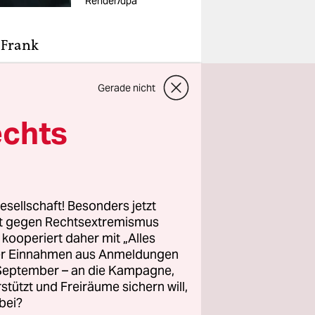
Rehder/dpa
 Frank
en
eitag
Gerade nicht
sschulen
echts
aktion im
klärung
esellschaft! Besonders jetzt
 Partei und
rt gegen Rechtsextremismus
Schleswig-
z kooperiert daher mit „Alles
 noch
ller Einnahmen aus Anmeldungen
itglieder
. September – an die Kampagne,
rstützt und Freiräume sichern will,
in
bei?
n die AfD.