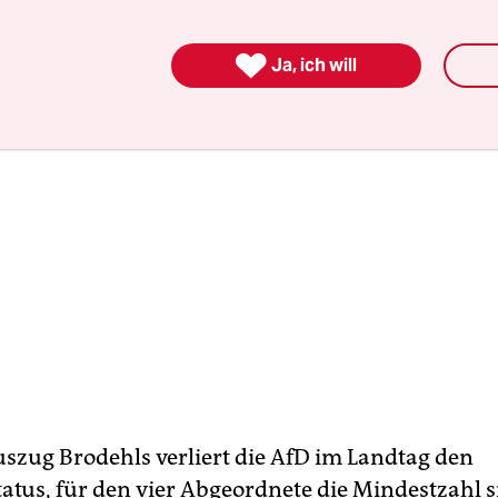

Ja, ich will
szug Brodehls verliert die AfD im Landtag den
tatus, für den vier Abgeordnete die Mindestzahl s