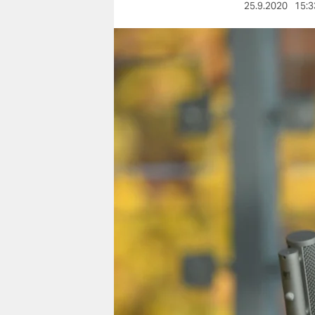
berlin
25.9.2020
15:3
nord
wahrheit
verlag
verlag
veranstaltungen
shop
fragen & hilfe
unterstützen
abo
genossenschaft