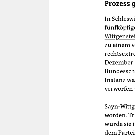
Prozess 
In Schlesw
fünfköpfig
Wittgenste
zu einem v
rechtsextr
Dezember 2
Bundesschi
Instanz wa
verworfen
Sayn-Wittg
worden. Tr
wurde sie i
dem Partei