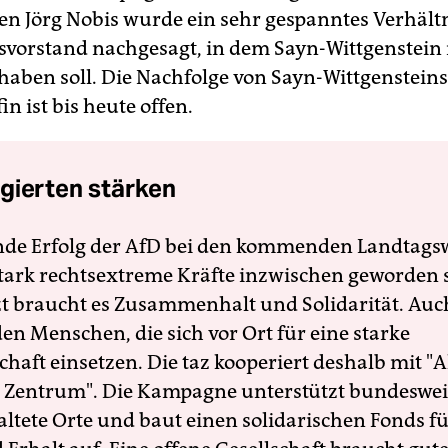
en Jörg Nobis wurde ein sehr gespanntes Verhält
vorstand nachgesagt, in dem Sayn-Wittgenstein
aben soll. Die Nachfolge von Sayn-Wittgensteins
n ist bis heute offen.
gierten stärken
nde Erfolg der AfD bei den kommenden Landtags
 stark rechtsextreme Kräfte inzwischen geworden 
zt braucht es Zusammenhalt und Solidarität. Auc
en Menschen, die sich vor Ort für eine starke
schaft einsetzen. Die taz kooperiert deshalb mit "A
 Zentrum". Die Kampagne unterstützt bundesweit
altete Orte und baut einen solidarischen Fonds f