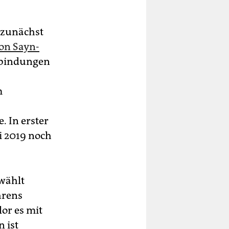
 zunächst
von Sayn-
rbindungen
m
. In erster
i 2019 noch
wählt
hrens
lor es mit
 ist