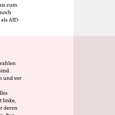
nis zum
 noch
 als AfD-
wahlen
sind.
h und vor
lles
 linke,
ür deren