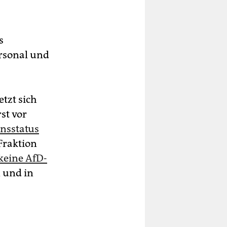
s
ersonal und
etzt sich
st vor
nsstatus
Fraktion
keine AfD-
n und in