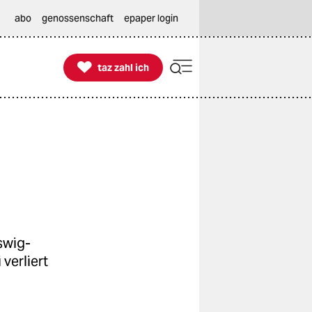
abo
genossenschaft
epaper login

taz zahl ich
taz zahl ich
swig-
verliert