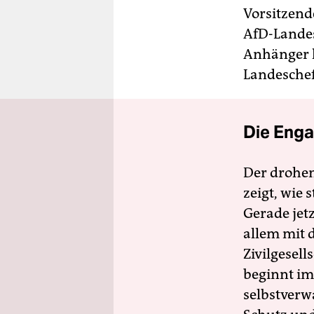
Vorsitzend
AfD-Landes
Anhänger h
Landeschefi
Die Enga
Der drohe
zeigt, wie
Gerade jet
allem mit d
Zivilgesell
beginnt im
selbstverw