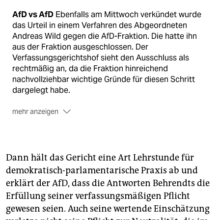
AfD vs AfD
Ebenfalls am Mittwoch verkündet wurde
das Urteil in einem Verfahren des Abgeordneten
Andreas Wild gegen die AfD-Fraktion. Die hatte ihn
aus der Fraktion ausgeschlossen. Der
Verfassungsgerichtshof sieht den Ausschluss als
rechtmäßig an, da die Fraktion hinreichend
nachvollziehbar wichtige Gründe für diesen Schritt
dargelegt habe.
mehr anzeigen
Ausschluss
Andreas Wild wird dem völkischen Flügel
der AfD zugerechnet. 2017 wollte er Direktkandidat
der Partei in Neukölln werden und reiste aus diesem
Dann hält das Gericht eine Art Lehrstunde für
Anlass in die Türkei, wo er sich unter anderem mit
demokratisch-parlamentarische Praxis ab und
Politikern der extremen Rechten traf. Diese Reise, ein
erklärt der AfD, dass die Antworten Behrendts die
Mitarbeiter mit Nähe zu den faschistischen Grauen
Wölfen und eine angeblich wenig zuverlässige
Erfüllung seiner verfassungsmäßigen Pflicht
Sitzungsdisziplin wurden für den Ausschluss als
gewesen seien. Auch seine wertende Einschätzung
Begründung angeführt.
(krt)