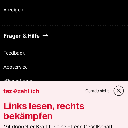
Anzeigen
Fragen & Hilfe
Feedback
Aboservice
ePaper Login
taz
zahl ich
Gerade nicht

Downloads für Abonnierende
Links lesen, rechts
bekämpfen
© 2026 taz Verlags und Vertriebs GmbH
Mit doppelter Kraft für eine offene Gesellschaft!
Alle Rechte vorbehalten. Bei rechtlichen Fragen oder für Genehmigungen