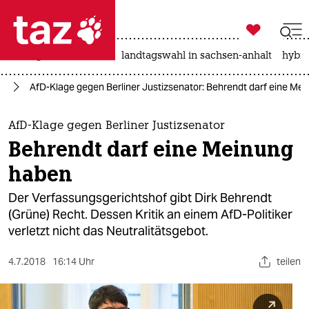

taz zahl ich
niedrigwasser
rente
landtagswahl in sachsen-anhalt
hybri

taz zahl ich
lin
AfD-Klage gegen Berliner Justizsenator: Behrendt darf eine Me
taz zahl ich
themen
AfD-Klage gegen Berliner Justizsenator
Behrendt darf eine Meinung
politik
haben
öko
Der Verfassungsgerichtshof gibt Dirk Behrendt
(Grüne) Recht. Dessen Kritik an einem AfD-Politiker
gesellschaft
verletzt nicht das Neutralitätsgebot.
kultur
4.7.2018
16:14 Uhr
teilen
sport