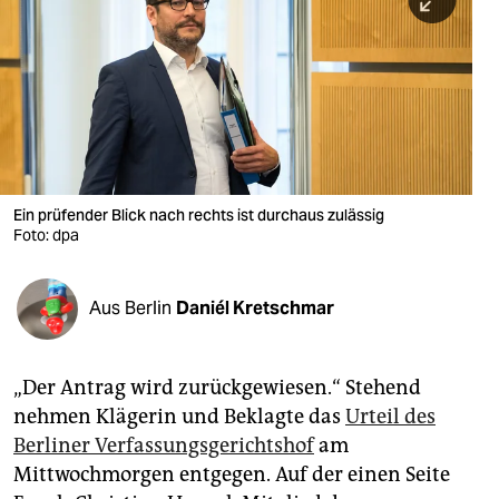
berlin
nord
wahrheit
verlag
verlag
Ein prüfender Blick nach rechts ist durchaus zulässig
Foto: dpa
veranstaltungen
shop
Aus Berlin
Daniél Kretschmar
fragen & hilfe
unterstützen
„Der Antrag wird zurückgewiesen.“ Stehend
nehmen Klägerin und Beklagte das
Urteil des
abo
Berliner Verfassungsgerichtshof
am
genossenschaft
Mittwochmorgen entgegen. Auf der einen Seite