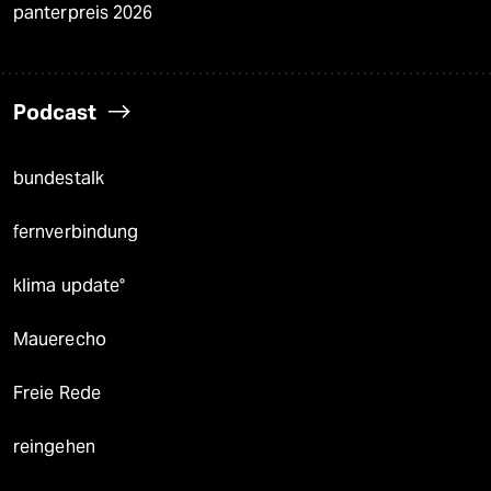
panterpreis 2026
Podcast
bundestalk
fernverbindung
klima update°
Mauerecho
Freie Rede
reingehen