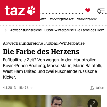

taz zahl ich
krieg in der ukraine
hitze
niedrigwasser
waldbrände

taz zahl ich
us
Abwechslungsreiche Fußball-Winterpause: Die Farbe des Herze
taz zahl ich
themen
Abwechslungsreiche Fußball-Winterpause
Die Farbe des Herzens
politik
Fußballfreie Zeit? Von wegen. In den Hauptrollen:
öko
Kevin-Prince Boateng, Marko Marin, Mario Balotelli,
West Ham United und zwei kuschelnde russische
gesellschaft
Kicker.
kultur
4.1.2013
15:47 Uhr
teilen
sport