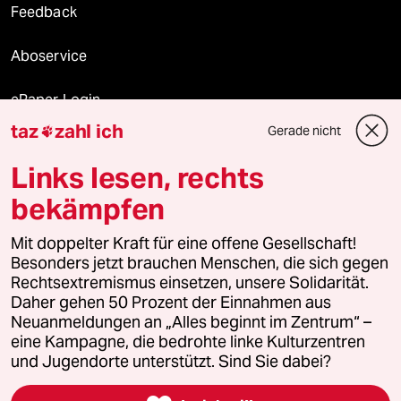
Feedback
Aboservice
ePaper Login
taz
zahl ich
Gerade nicht

Downloads für Abonnierende
Links lesen, rechts
bekämpfen
© 2026 taz Verlags und Vertriebs GmbH
Mit doppelter Kraft für eine offene Gesellschaft!
Alle Rechte vorbehalten. Bei rechtlichen Fragen oder für Genehmigungen
wenden Sie sich bitte an
lizenzen@taz.de
Besonders jetzt brauchen Menschen, die sich gegen
Rechtsextremismus einsetzen, unsere Solidarität.
Daher gehen 50 Prozent der Einnahmen aus
Feedback
Redaktionsstatut
Kommune-Richtlinien
KI-
Neuanmeldungen an „Alles beginnt im Zentrum“ –
eine Kampagne, die bedrohte linke Kulturzentren
Leitlinie
Informant
Datenschutz
Impressum
AGB
und Jugendorte unterstützt. Sind Sie dabei?
Seitenwende
Einwilligungen widerrufen (Ads)