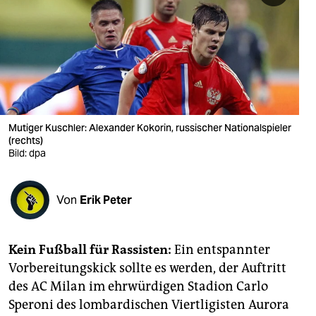
berlin
nord
wahrheit
verlag
verlag
Mutiger Kuschler: Alexander Kokorin, russischer Nationalspieler
(rechts)
veranstaltungen
Bild: dpa
shop
Von
Erik Peter
fragen & hilfe
unterstützen
Kein Fußball für Rassisten:
Ein entspannter
abo
Vorbereitungskick sollte es werden, der Auftritt
des AC Milan im ehrwürdigen Stadion Carlo
genossenschaft
Speroni des lombardischen Viertligisten Aurora