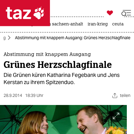

taz zahl ich
hitze
landtagswahl in sachsen-anhalt
iran-krieg
ceuta

taz zahl ich
urg
Abstimmung mit knappem Ausgang: Grünes Herzschlagfinale
taz zahl ich
themen
Abstimmung mit knappem Ausgang
Grünes Herzschlagfinale
politik
Die Grünen küren Katharina Fegebank und Jens
öko
Kerstan zu ihrem Spitzenduo.
gesellschaft
28.9.2014
18:39 Uhr
teilen
kultur
sport