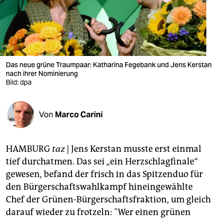
berlin
nord
wahrheit
verlag
Das neue grüne Traumpaar: Katharina Fegebank und Jens Kerstan
nach ihrer Nominierung
Bild: dpa
verlag
veranstaltungen
Von
Marco Carini
shop
fragen & hilfe
HAMBURG
taz
| Jens Kerstan musste erst einmal
unterstützen
tief durchatmen. Das sei „ein Herzschlagfinale“
gewesen, befand der frisch in das Spitzenduo für
abo
den Bürgerschaftswahlkampf hineingewählte
Chef der Grünen-Bürgerschaftsfraktion, um gleich
genossenschaft
darauf wieder zu frotzeln: "Wer einen grünen