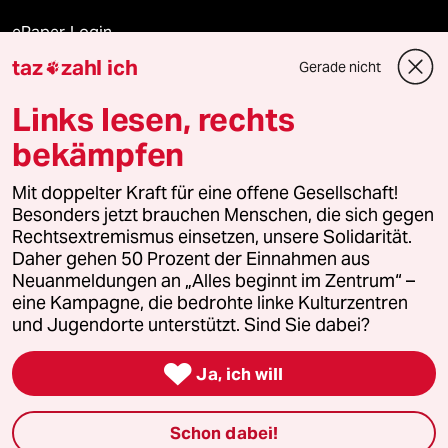
ePaper Login
taz
zahl ich
Gerade nicht

Downloads für Abonnierende
Links lesen, rechts
bekämpfen
© 2026 taz Verlags und Vertriebs GmbH
Mit doppelter Kraft für eine offene Gesellschaft!
Alle Rechte vorbehalten. Bei rechtlichen Fragen oder für Genehmigungen
wenden Sie sich bitte an
lizenzen@taz.de
Besonders jetzt brauchen Menschen, die sich gegen
Rechtsextremismus einsetzen, unsere Solidarität.
Daher gehen 50 Prozent der Einnahmen aus
Feedback
Redaktionsstatut
Kommune-Richtlinien
KI-
Neuanmeldungen an „Alles beginnt im Zentrum“ –
eine Kampagne, die bedrohte linke Kulturzentren
Leitlinie
Informant
Datenschutz
Impressum
AGB
und Jugendorte unterstützt. Sind Sie dabei?
Seitenwende
Einwilligungen widerrufen (Ads)

Ja, ich will
Schon dabei!