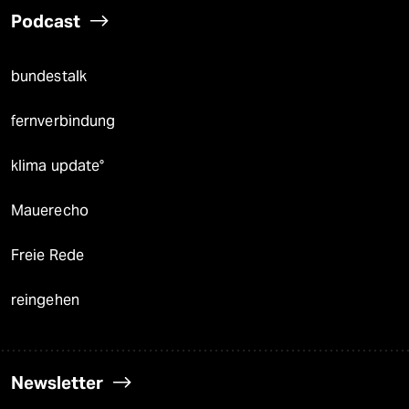
Podcast
bundestalk
fernverbindung
klima update°
Mauerecho
Freie Rede
reingehen
Newsletter