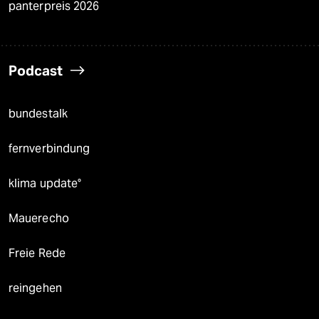
panterpreis 2026
Podcast
bundestalk
fernverbindung
klima update°
Mauerecho
Freie Rede
reingehen