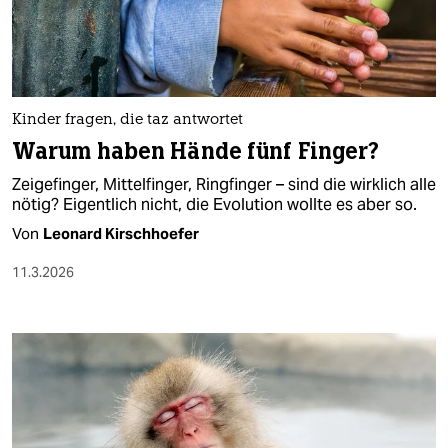
berlin
nord
wahrheit
Kinder fragen, die taz antwortet
verlag
Warum haben Hände fünf Finger?
verlag
Zeigefinger, Mittelfinger, Ringfinger – sind die wirklich alle
nötig? Eigentlich nicht, die Evolution wollte es aber so.
veranstaltungen
Von
Leonard Kirschhoefer
shop
11.3.2026
fragen & hilfe
unterstützen
abo
genossenschaft