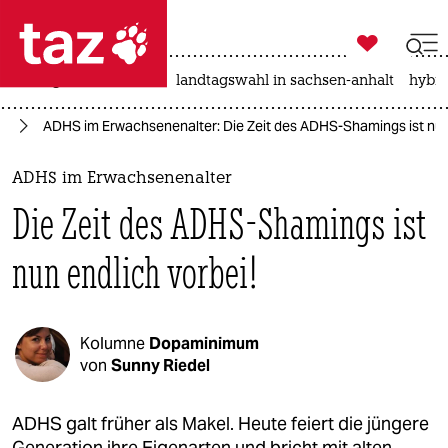

taz zahl ich
niedrigwasser
rente
landtagswahl in sachsen-anhalt
hybri

taz zahl ich
en
ADHS im Erwachsenenalter: Die Zeit des ADHS-Shamings ist nun 
taz zahl ich
themen
ADHS im Erwachsenenalter
Die Zeit des ADHS-Shamings ist
politik
nun endlich vorbei!
öko
gesellschaft
Kolumne
Dopaminimum
kultur
von
Sunny Riedel
sport
ADHS galt früher als Makel. Heute feiert die jüngere
Generation ihre Eigenarten und bricht mit alten