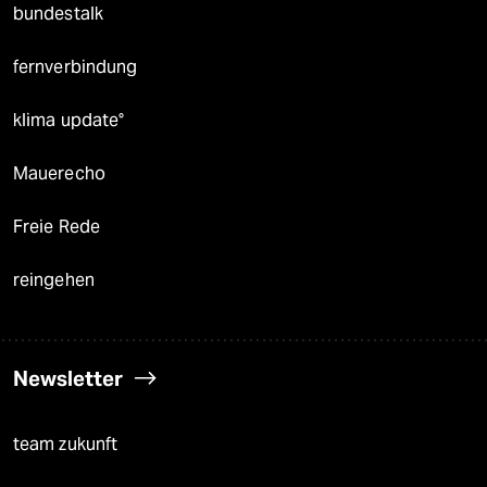
bundestalk
fernverbindung
klima update°
Mauerecho
Freie Rede
reingehen
Newsletter
team zukunft