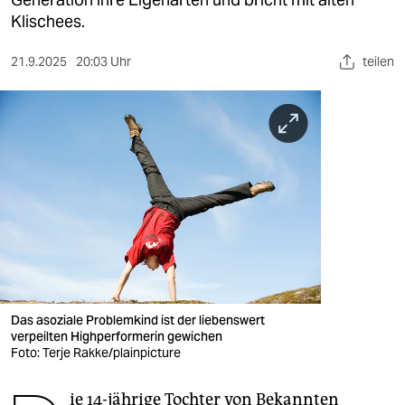
berlin
Klischees.
nord
21.9.2025
20:03 Uhr
teilen
wahrheit
verlag
verlag
veranstaltungen
shop
fragen & hilfe
unterstützen
Das asoziale Problemkind ist der liebenswert
verpeilten Highperformerin gewichen
abo
Foto: Terje Rakke/plainpicture
genossenschaft
ie 14-jährige Tochter von Bekannten