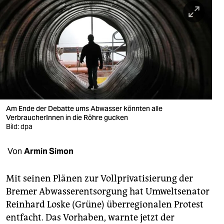
berlin
nord
wahrheit
verlag
verlag
veranstaltungen
Am Ende der Debatte ums Abwasser könnten alle
VerbraucherInnen in die Röhre gucken
shop
Bild: dpa
fragen & hilfe
Von
Armin Simon
unterstützen
Mit seinen Plänen zur Vollprivatisierung der
abo
Bremer Abwasserentsorgung hat Umweltsenator
Reinhard Loske (Grüne) überregionalen Protest
genossenschaft
entfacht. Das Vorhaben, warnte jetzt der