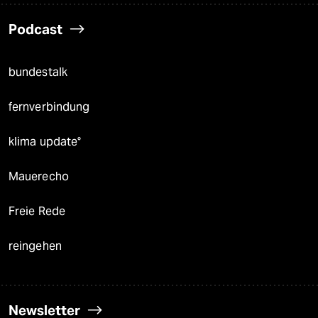
Podcast
bundestalk
fernverbindung
klima update°
Mauerecho
Freie Rede
reingehen
Newsletter