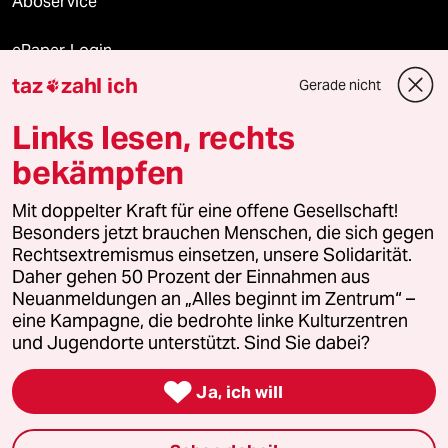
Aboservice
ePaper Login
taz
zahl ich
Gerade nicht

Downloads für Abonnierende
Links lesen, rechts
bekämpfen
© 2026 taz Verlags und Vertriebs GmbH
Alle Rechte vorbehalten. Bei rechtlichen Fragen oder für Genehmigungen
Mit doppelter Kraft für eine offene Gesellschaft!
wenden Sie sich bitte an
lizenzen@taz.de
Besonders jetzt brauchen Menschen, die sich gegen
Rechtsextremismus einsetzen, unsere Solidarität.
Daher gehen 50 Prozent der Einnahmen aus
Feedback
Redaktionsstatut
Kommune-Richtlinien
KI-
Neuanmeldungen an „Alles beginnt im Zentrum“ –
eine Kampagne, die bedrohte linke Kulturzentren
Leitlinie
Informant
Datenschutz
Impressum
AGB
und Jugendorte unterstützt. Sind Sie dabei?
Seitenwende
Einwilligungen widerrufen (Ads)

Ja, ich will