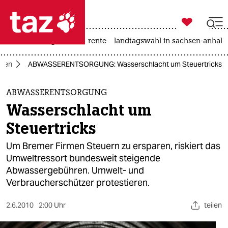

taz zahl ich
hitze
niedrigwasser
rente
landtagswahl in sachsen-anhalt

taz zahl ich
men
ABWASSERENTSORGUNG: Wasserschlacht um Steuertricks
taz zahl ich
themen
ABWASSERENTSORGUNG
Wasserschlacht um
politik
Steuertricks
öko
Um Bremer Firmen Steuern zu ersparen, riskiert das
Umweltressort bundesweit steigende
gesellschaft
Abwassergebühren. Umwelt- und
Verbraucherschützer protestieren.
kultur
sport
2.6.2010
2:00 Uhr
teilen