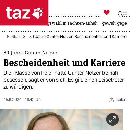

taz zahl ich
hitze
surfen
landtagswahl in sachsen-anhalt
gewalt gegen

taz zahl ich
Fußball
80 Jahre Günter Netzer: Bescheidenheit und Karriere
taz zahl ich
themen
80 Jahre Günter Netzer
Bescheidenheit und Karriere
politik
Die „Klasse von Pelé“ hätte Günter Netzer beinah
öko
besessen, sagt er von sich. Es gilt, einen Leisetreter
zu würdigen.
gesellschaft
15.9.2024
16:42 Uhr
teilen
kultur
sport