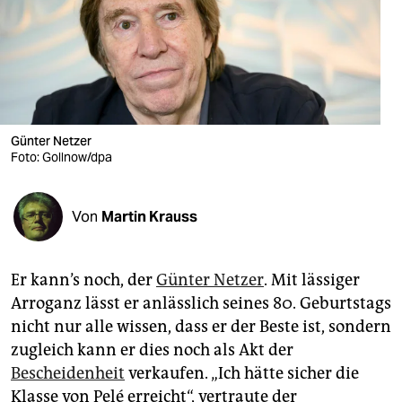
berlin
nord
wahrheit
verlag
Günter Netzer
verlag
Foto: Gollnow/dpa
veranstaltungen
Von
Martin Krauss
shop
fragen & hilfe
Er kann’s noch, der
Günter Netzer
. Mit lässiger
unterstützen
Arroganz lässt er anlässlich seines 80. Geburtstags
nicht nur alle wissen, dass er der Beste ist, sondern
abo
zugleich kann er dies noch als Akt der
genossenschaft
Bescheidenheit
verkaufen. „Ich hätte sicher die
Klasse von Pelé erreicht“, vertraute der