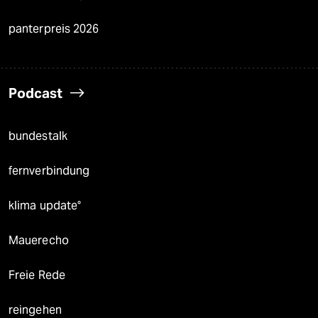
panterpreis 2026
Podcast
bundestalk
fernverbindung
klima update°
Mauerecho
Freie Rede
reingehen