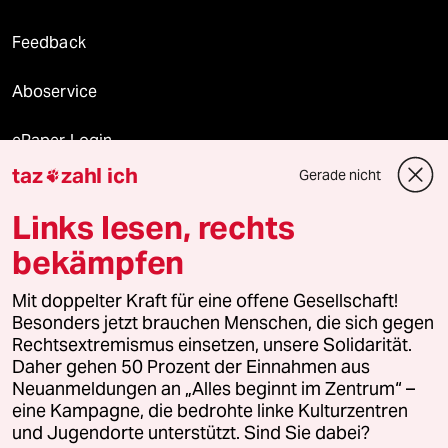
Feedback
Aboservice
ePaper Login
taz
zahl ich
Gerade nicht

Downloads für Abonnierende
Links lesen, rechts
bekämpfen
© 2026 taz Verlags und Vertriebs GmbH
Alle Rechte vorbehalten. Bei rechtlichen Fragen oder für Genehmigungen
Mit doppelter Kraft für eine offene Gesellschaft!
wenden Sie sich bitte an
lizenzen@taz.de
Besonders jetzt brauchen Menschen, die sich gegen
Rechtsextremismus einsetzen, unsere Solidarität.
Daher gehen 50 Prozent der Einnahmen aus
Feedback
Redaktionsstatut
Kommune-Richtlinien
KI-
Neuanmeldungen an „Alles beginnt im Zentrum“ –
eine Kampagne, die bedrohte linke Kulturzentren
Leitlinie
Informant
Datenschutz
Impressum
AGB
und Jugendorte unterstützt. Sind Sie dabei?