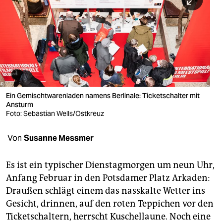
berlin
nord
wahrheit
verlag
verlag
Ein Gemischtwarenladen namens Berlinale: Ticketschalter mit
Ansturm
veranstaltungen
Foto: Sebastian Wells/Ostkreuz
shop
Von
Susanne Messmer
fragen & hilfe
unterstützen
Es ist ein typischer Dienstagmorgen um neun Uhr,
Anfang Februar in den Potsdamer Platz Arkaden:
abo
Draußen schlägt einem das nasskalte Wetter ins
Gesicht, drinnen, auf den roten Teppichen vor den
genossenschaft
Ticketschaltern, herrscht Kuschellaune. Noch eine