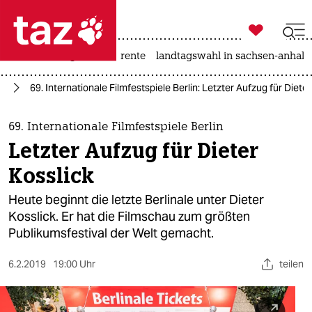

taz zahl ich
hitze
niedrigwasser
rente
landtagswahl in sachsen-anhalt

taz zahl ich
le
69. Internationale Filmfestspiele Berlin: Letzter Aufzug für Dieter
taz zahl ich
themen
69. Internationale Filmfestspiele Berlin
Letzter Aufzug für Dieter
politik
Kosslick
öko
Heute beginnt die letzte Berlinale unter Dieter
Kosslick. Er hat die Filmschau zum größten
gesellschaft
Publikumsfestival der Welt gemacht.
kultur
6.2.2019
19:00 Uhr
teilen
sport