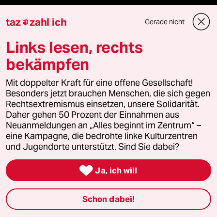
taz
zahl ich
Gerade nicht

Fragen & Hilfe
Links lesen, rechts
bekämpfen
Feedback
Mit doppelter Kraft für eine offene Gesellschaft!
Aboservice
Besonders jetzt brauchen Menschen, die sich gegen
Rechtsextremismus einsetzen, unsere Solidarität.
ePaper Login
Daher gehen 50 Prozent der Einnahmen aus
Neuanmeldungen an „Alles beginnt im Zentrum“ –
Downloads für Abonnierende
eine Kampagne, die bedrohte linke Kulturzentren
und Jugendorte unterstützt. Sind Sie dabei?

Ja, ich will
© 2026 taz Verlags und Vertriebs GmbH
Alle Rechte vorbehalten. Bei rechtlichen Fragen oder für Genehmigungen
wenden Sie sich bitte an
lizenzen@taz.de
Schon dabei!