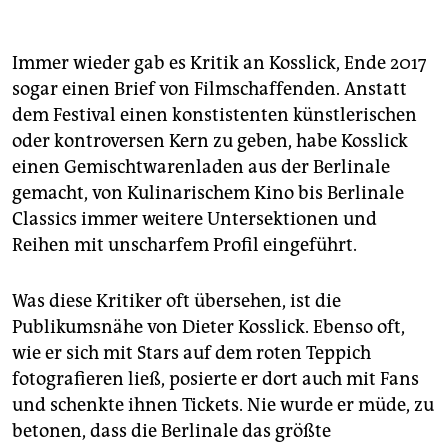
Wo?
In den Vorverkaufsstellen in den Potsdamer Platz
Arkaden, im Kino International, im Haus der Berliner
Festspiele, in der Audi City Berlin am Kurfürstendamm
Immer wieder gab es Kritik an Kosslick, Ende 2017
195. Außerdem kann man Tickets auch an vielen
sogar einen Brief von Filmschaffenden. Anstatt
Theaterkassen kaufen, allerdings zuzüglich einer
dem Festival einen konstistenten künstlerischen
Vorverkaufsgebühr von 2 Euro pro Ticket.
oder kontroversen Kern zu geben, habe Kosslick
Online?
Auch im Netz ist es ratsam, schon morgens
einen Gemischtwarenladen aus der Berlinale
um 10 Uhr die Karten für die Filme zu kaufen, die man
gemacht, von Kulinarischem Kino bis Berlinale
in drei Tagen sehen möchte. Aber Vorsicht: Das
Classics immer weitere Untersektionen und
Kontingent ist begrenzt und der Server oft überlastet.
Reihen mit unscharfem Profil eingeführt.
Was diese Kritiker oft übersehen, ist die
Publikumsnähe von Dieter Kosslick. Ebenso oft,
wie er sich mit Stars auf dem roten Teppich
fotografieren ließ, posierte er dort auch mit Fans
und schenkte ihnen Tickets. Nie wurde er müde, zu
betonen, dass die Berlinale das größte