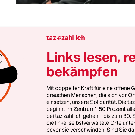
 Dienstag
entschuldigt sich Kardinal Marx
für sei
taz
zahl ich

ienwirksam bei den früheren Opfern sexualisier
 in ihrer Kindheit von kirchlichen Würdenträgern
Links lesen, r
t und gedemütigt wurden, oft über Jahre hinweg
bekämpfen
übt sich der Kardinal in Demut und verspricht 
g.
Mit doppelter Kraft für eine offene G
brauchen Menschen, die sich vor O
entspringt männlicher Sozialisation und patriarc
einsetzen, unsere Solidarität. Die ta
rn. Dazu gehören offenkundig auch immer wied
beginnt im Zentrum“. 50 Prozent a
 auf ihnen Anvertraute, Kinder, Frauen und Män
bei taz zahl ich gehen – bis zum 30
r allem früher kamen die Männer, insbesondere V
die linke, selbstverwaltete Orte unte
bevor sie verschwinden. Sind Sie da
mter, mit Leugnung durch. Wenn nicht, versuchen