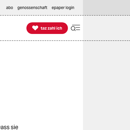
abo
genossenschaft
epaper login

taz zahl ich
taz zahl ich
ass sie