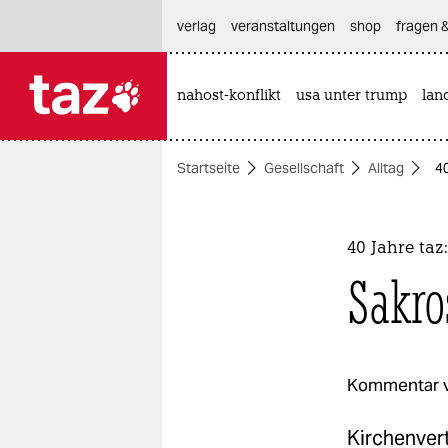
hautnavigation anspringen
hauptinhalt anspringen
footer anspringen
verlag
veranstaltungen
shop
fragen &
nahost-konflikt
usa unter trump
lan

taz zahl ich
taz zahl ich
Startseite
Gesellschaft
Alltag
40
themen
politik
40 Jahre taz
öko
Sakro
gesellschaft
kultur
Kommentar 
sport
Kirchenvert