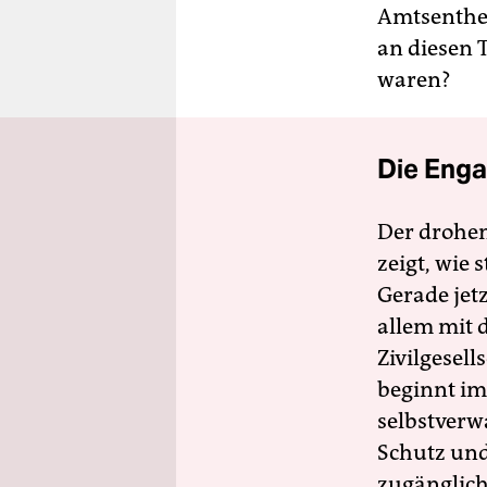
Amtsentheb
an diesen T
waren?
Die Enga
Der drohe
zeigt, wie
Gerade jet
allem mit d
Zivilgesell
beginnt im
selbstverw
Schutz und 
zugänglich