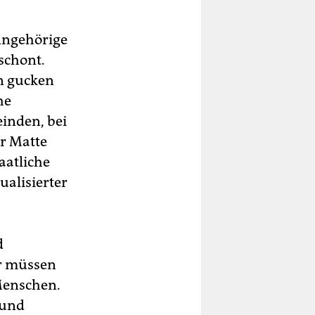
ie
r
 Angehörige
schont.
en gucken
he
einden, bei
er Matte
aatliche
ualisierter
d
er müssen
Menschen.
 und