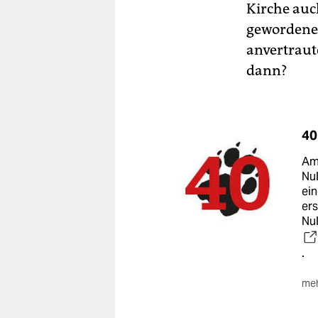
Kirche auch
gewordenes
anvertraut
dann?
40
Am
Nul
ein
ers
Nu
.
meh
In 