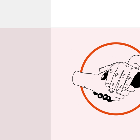
epaper login
S
eit
med
die
misshandel
Ansonsten 
Aufklärun
Das alles 
Denkmuste
Übergriffe
Alters. Vo
höchster Ä