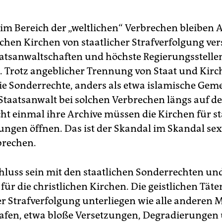
ünder*innen am 26. September das Ruder übernommen und d
ntausgabe der taz vom 27. September 2018 produziert. Diese
xt stammt aus
unserer Gründer*innen-Sonderausgabe
.
 im Bereich der „weltlichen“ Verbrechen bleiben
ichen Kirchen von staatlicher Strafverfolgung ver
taatsanwaltschaften und höchste Regierungsstell
u. Trotz angeblicher Trennung von Staat und Kirc
ie Sonderrechte, anders als etwa islamische Gem
Staatsanwalt bei solchen Verbrechen längs auf d
cht einmal ihre Archive müssen die Kirchen für st
ngen öffnen. Das ist der Skandal im Skandal sex
brechen.
hluss sein mit den staatlichen Sonderrechten un
 für die christlichen Kirchen. Die geistlichen Tät
r Strafverfolgung unterliegen wie alle anderen 
afen, etwa bloße Versetzungen, Degradierungen