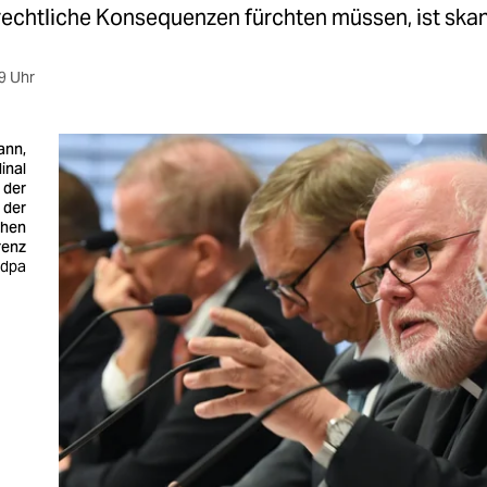
rechtliche Konsequenzen fürchten müssen, ist ska
9 Uhr
ann,
inal
 der
 der
chen
renz
 dpa