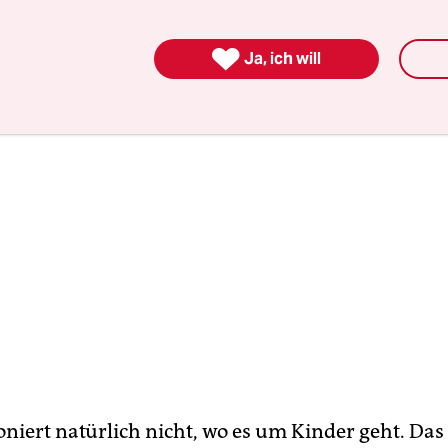
em klassischen Muster: Die Opfer wollten es so.

Ja, ich will
niert natürlich nicht, wo es um Kinder geht. Das 