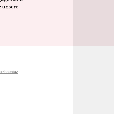
e unsere
r*innentaz