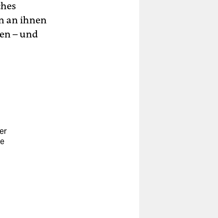
ches
n an ihnen
zen – und
er
te