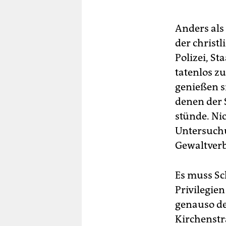
Gr
Pri
Te
Anders als
der christl
Polizei, S
tatenlos z
genießen s
denen der 
stünde. Ni
Untersuchu
Gewaltver
Es muss Sc
Privilegien
genauso de
Kirchenstr