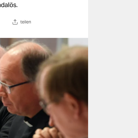
ndalös.
teilen