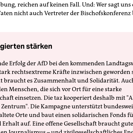
ung, reichen auf keinen Fall. Und: Wer sagt uns
aten nicht auch Vertreter der Bischofskonferenz b
gierten stärken
nde Erfolg der AfD bei den kommenden Landtags
 stark rechtsextreme Kräfte inzwischen geworden 
zt braucht es Zusammenhalt und Solidarität. Auc
en Menschen, die sich vor Ort für eine starke
schaft einsetzen. Die taz kooperiert deshalb mit "A
 Zentrum". Die Kampagne unterstützt bundesweit
altete Orte und baut einen solidarischen Fonds f
Erhalt auf. Eine offene Gesellschaft braucht gute
en Journalismus – und zivilgesellschaftliches E