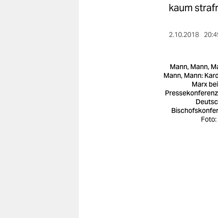
berlin
kaum straf
nord
2.10.2018
20:4
wahrheit
verlag
Mann, Mann, M
Mann, Mann: Kard
Marx bei
verlag
Pressekonferenz
Deuts
veranstaltungen
Bischofskonfe
Foto:
shop
fragen & hilfe
unterstützen
abo
genossenschaft