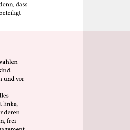
 denn, dass
eteiligt
wahlen
sind.
h und vor
lles
 linke,
ür deren
n, frei
ngagement.