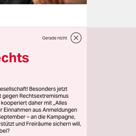
ne Kirche
Gerade nicht
ter Gewalt,
echts
.
mehr
esellschaft! Besonders jetzt
rt gegen Rechtsextremismus
halen
z kooperiert daher mit „Alles
er
ller Einnahmen aus Anmeldungen
ner jeden
. September – an die Kampagne,
ertreter
rstützt und Freiräume sichern will,
bei?
 sie es