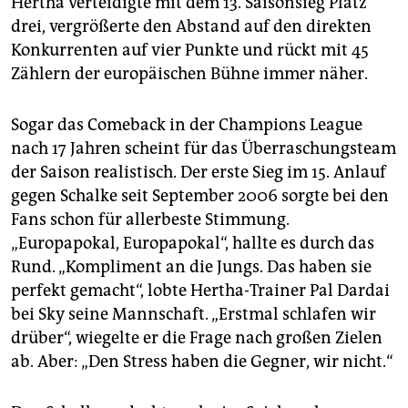
Hertha verteidigte mit dem 13. Saisonsieg Platz
epaper login
drei, vergrößerte den Abstand auf den direkten
Konkurrenten auf vier Punkte und rückt mit 45
Zählern der europäischen Bühne immer näher.
Sogar das Comeback in der Champions League
nach 17 Jahren scheint für das Überraschungsteam
der Saison realistisch. Der erste Sieg im 15. Anlauf
gegen Schalke seit September 2006 sorgte bei den
Fans schon für allerbeste Stimmung.
„Europapokal, Europapokal“, hallte es durch das
Rund. „Kompliment an die Jungs. Das haben sie
perfekt gemacht“, lobte Hertha-Trainer Pal Dardai
bei Sky seine Mannschaft. „Erstmal schlafen wir
drüber“, wiegelte er die Frage nach großen Zielen
ab. Aber: „Den Stress haben die Gegner, wir nicht.“