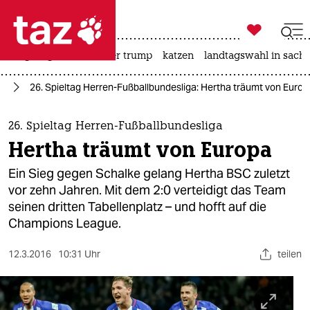

taz zahl ich
bergsteigen
usa unter trump
katzen
landtagswahl in sachs

taz zahl ich
ll
26. Spieltag Herren-Fußballbundesliga: Hertha träumt von Europ
taz zahl ich
themen
26. Spieltag Herren-Fußballbundesliga
Hertha träumt von Europa
politik
Ein Sieg gegen Schalke gelang Hertha BSC zuletzt
öko
vor zehn Jahren. Mit dem 2:0 verteidigt das Team
seinen dritten Tabellenplatz – und hofft auf die
gesellschaft
Champions League.
kultur
12.3.2016
10:31 Uhr
teilen
sport