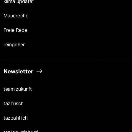
klima update°
Mauerecho
Freie Rede
reingehen
Newsletter
team zukunft
taz frisch
taz zahl ich