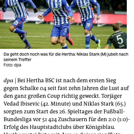
berlin
nord
wahrheit
verlag
verlag
Da geht doch noch was für die Hertha: Niklas Stark (M) jubelt nach
seinem Treffer
veranstaltungen
Foto: dpa
shop
dpa
| Bei Hertha BSC ist nach dem ersten Sieg
fragen & hilfe
gegen Schalke 04 seit fast zehn Jahren die Lust auf
den ganz großen Coup richtig geweckt. Torjäger
unterstützen
Vedad Ibisevic (42. Minute) und Niklas Stark (65.)
sorgten zum Start des 26. Spieltages der Fußball-
abo
Bundesliga vor 51 424 Zuschauern für den 2:0 (1:0)-
genossenschaft
Erfolg des Hauptstadtclubs über Königsblau.