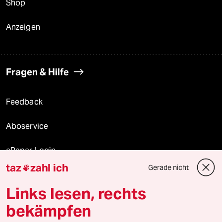
Shop
Anzeigen
Fragen & Hilfe
Feedback
Aboservice
ePaper Login
taz
zahl ich
Gerade nicht

Downloads für Abonnierende
Links lesen, rechts
bekämpfen
© 2026 taz Verlags und Vertriebs GmbH