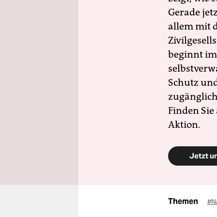
Gerade jet
allem mit d
Zivilgesell
beginnt im
selbstverw
Schutz und 
zugänglich
Finden Sie
Aktion.
Jetzt u
Themen
#N