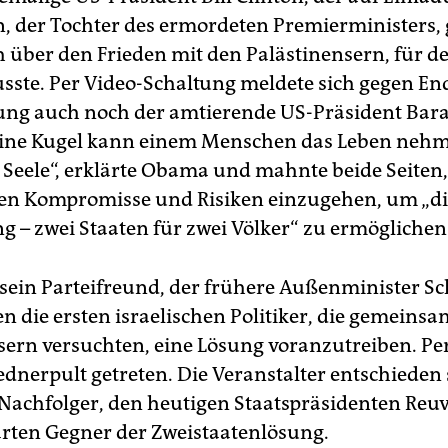
n, der Tochter des ermordeten Premierminister
h über den Frieden mit den Palästinensern, für d
sste. Per Video-Schaltung meldete sich gegen En
ung auch noch der amtierende US-Präsident Ba
Eine Kugel kann einem Menschen das Leben nehm
e Seele“, erklärte Obama und mahnte beide Seiten,
n Kompromisse und Risiken einzugehen, um „di
ng – zwei Staaten für zwei Völker“ zu ermöglichen
sein Parteifreund, der frühere Außenminister S
n die ersten israelischen Politiker, die gemeins
sern versuchten, eine Lösung voranzutreiben. Pe
ednerpult getreten. Die Veranstalter entschieden 
 Nachfolger, den heutigen Staatspräsidenten Reuv
ärten Gegner der Zweistaatenlösung.