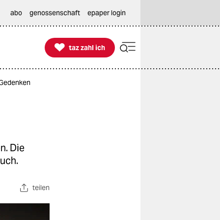
abo
genossenschaft
epaper login

taz zahl ich
taz zahl ich
s Gedenken
n. Die
auch.
teilen