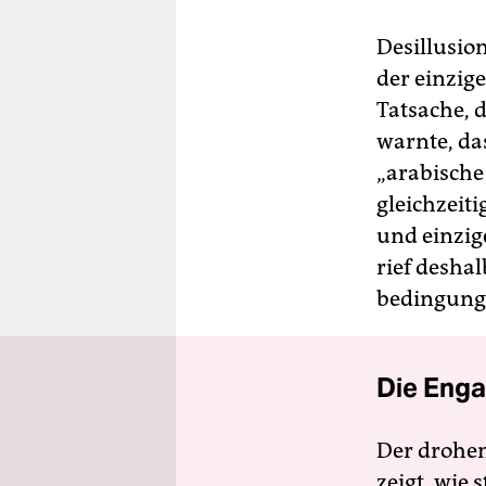
Desillusion
der einzig
Tatsache, d
warnte, da
„arabische
gleichzeit
und einzig
rief deshal
bedingungs
Die Enga
Der drohe
zeigt, wie