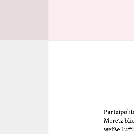
Parteipolit
Meretz bli
weiße Luftb