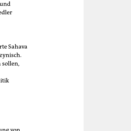
 und
edler
erte Sahava
zynisch.
 sollen,
itik
dung von