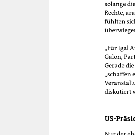
solange di
Rechte, ar
fühlten si
überwiegen
„Für Igal 
Galon, Par
Gerade die
„schaffen 
Veranstalt
diskutiert 
US-Präsi
Nur der eh