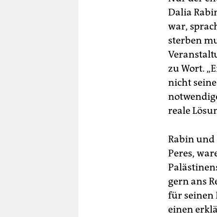
Dalia Rabi
war, sprac
sterben mu
Veranstalt
zu Wort. „
nicht sein
notwendige
reale Lösu
Rabin und 
Peres, ware
Palästinen
gern ans R
für seinen
einen erkl