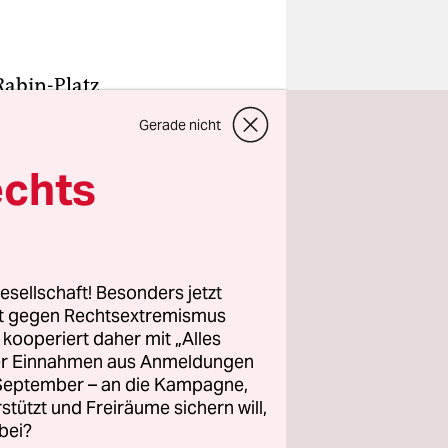
Rabin-Platz
s
Gerade nicht
or 20
echts
 Amir.
rklärte
onntag auf
esellschaft! Besonders jetzt
rt gegen Rechtsextremismus
differenzen
z kooperiert daher mit „Alles
reite
ller Einnahmen aus Anmeldungen
ganisation
. September – an die Kampagne,
viv.
rstützt und Freiräume sichern will,
bei?