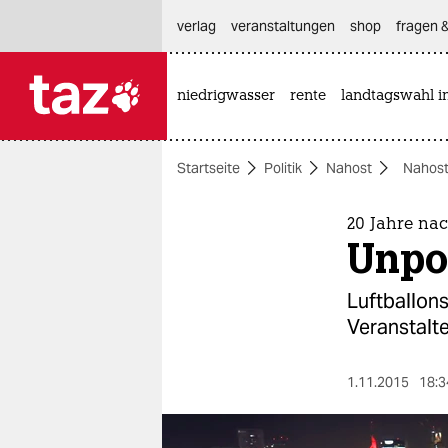
hautnavigation anspringen
hauptinhalt anspringen
footer anspringen
verlag
veranstaltungen
shop
fragen &
niedrigwasser
rente
landtagswahl i

taz zahl ich
taz zahl ich
Startseite
Politik
Nahost
Nahost
themen
politik
20 Jahre na
Unpo
öko
Luftballons
gesellschaft
Veranstalte
kultur
1.11.2015
18:3
sport