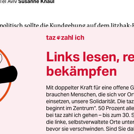
Tel Aviv
Susanne Knaul
npolitisch sollte die Kundgebung auf dem Jitzhak-
rlangten es die Veranstalter. Rund 100.000 Israeli
taz
zahl ich

en sich am Samstagsabend in Tel Aviv, um des v
ordeten Regierungschefs zu gedenken.
Links lesen, r
bekämpfen
b durch die Hand des jüdischen Extremisten Igal
d sollte „dem ganzen Volk“ eine Mahnung sein, e
, einer der Organisatoren der Kundgebung, am S
Mit doppelter Kraft für eine offene G
brauchen Menschen, die sich vor O
he Anfrage. „Nicht die Pistole darf über Meinungs
einsetzen, unsere Solidarität. Die ta
n, sondern Demokratie und freie Wahlen.“ Eine b
beginnt im Zentrum“. 50 Prozent a
israelischer Jugendbewegungen übernahm die Or
bei taz zahl ich gehen – bis zum 30
narbeit mit dem Jitzhak-Rabin-Zentrum in Tel A
die linke, selbstverwaltete Orte unte
bevor sie verschwinden. Sind Sie da