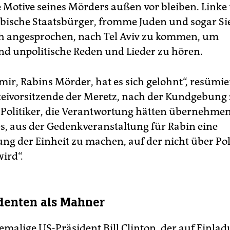
e Motive seines Mörders außen vor bleiben. Linke
abische Staatsbürger, fromme Juden und sogar Si
ch angesprochen, nach Tel Aviv zu kommen, um
d unpolitische Reden und Lieder zu hören.
Amir, Rabins Mörder, hat es sich gelohnt“, resümi
teivorsitzende der Meretz, nach der Kundgebung 
 Politiker, die Verantwortung hätten übernehmen
es, aus der Gedenkveranstaltung für Rabin eine
ung der Einheit zu machen, auf der nicht über Pol
wird“.
denten als Mahner
emalige US-Präsident Bill Clinton, der auf Einla