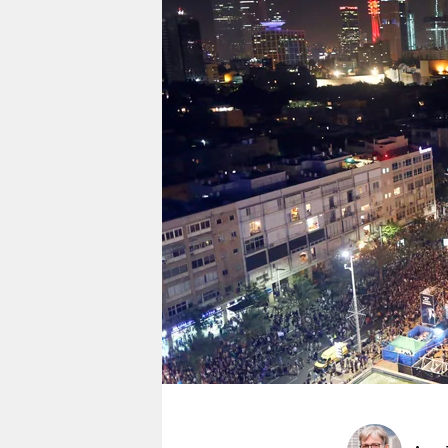
berlin
nord
wahrheit
verlag
verlag
veranstaltungen
shop
fragen & hilfe
unterstützen
abo
genossenschaft