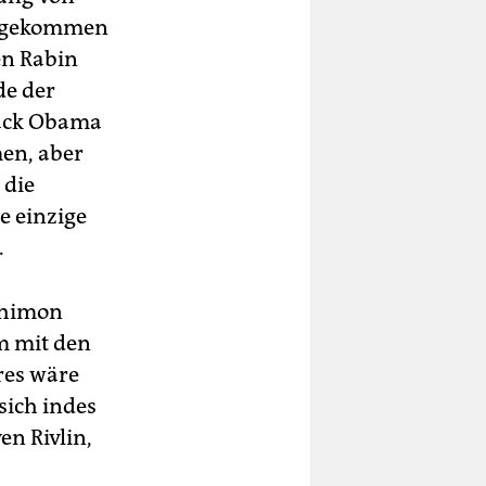
s, gekommen
en Rabin
de der
rack Obama
en, aber
 die
e einzige
.
chimon
am mit den
res wäre
sich indes
en Rivlin,