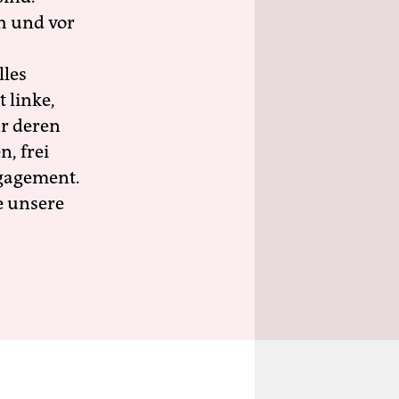
h und vor
lles
 linke,
ür deren
n, frei
ngagement.
e unsere