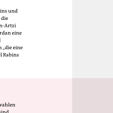
bins und
 die
en-Artzi
ordan eine
d
 „die eine
l Rabins
wahlen
sind.