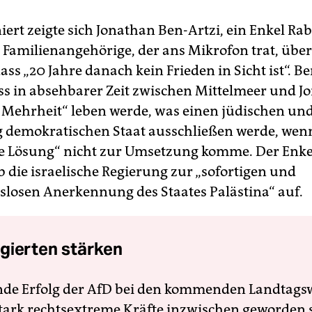
iert zeigte sich Jonathan Ben-Artzi, ein Enkel Ra
e Familienangehörige, der ans Mikrofon trat, über
ass „20 Jahre danach kein Frieden in Sicht ist“. B
ss in absehbarer Zeit zwischen Mittelmeer und J
 Mehrheit“ leben werde, was einen jüdischen un
ig demokratischen Staat ausschließen werde, wenn
e Lösung“ nicht zur Umsetzung komme. Der Enke
b die israelische Regierung zur „sofortigen und
losen Anerkennung des Staates Palästina“ auf.
gierten stärken
nde Erfolg der AfD bei den kommenden Landtags
 stark rechtsextreme Kräfte inzwischen geworden 