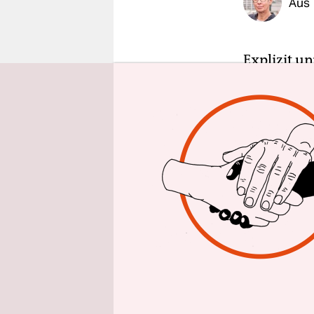
Aus 
epaper login
Explizit u
sein, so ve
versammelt
Jahren erm
Rabin star
Dieser Mor
Barak Sela
telefonisc
entscheide
Koalition 
in Zusamme