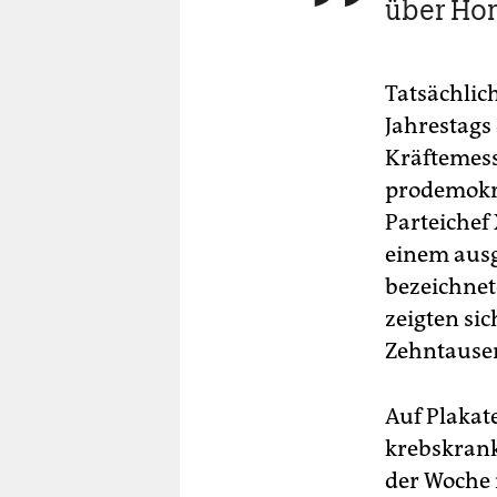
über Hon
Tatsächlic
Jahrestags
Kräftemess
prodemokra
Parteichef
einem ausg
bezeichnet
zeigten si
Zehntausen
Auf Plakat
krebskrank
der Woche 