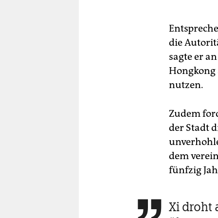
Entspreche
die Autorit
sagte er a
Hongkong a
nutzen.
Zudem ford
der Stadt 
unverhohle
dem verein
fünfzig Ja
Xi droht 
