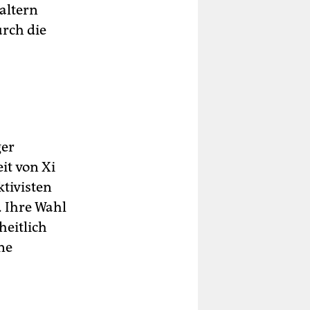
altern
rch die
ger
it von Xi
ktivisten
 Ihre Wahl
heitlich
ne