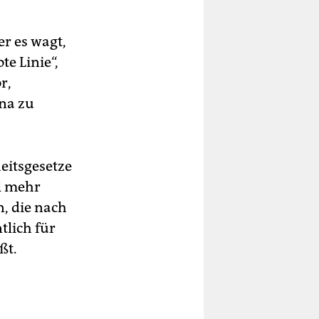
r es wagt,
te Linie“,
r,
na zu
eitsgesetze
al mehr
, die nach
tlich für
ßt.