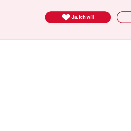
iungsarmee in grüner Uniform die meisten Plätze
eihen und beklatschten ihren Staatspräsidenten X

ar demonstrierten sie damit, wer in der ehemal
Ja, ich will
 Kronkolonie das Sagen hat.