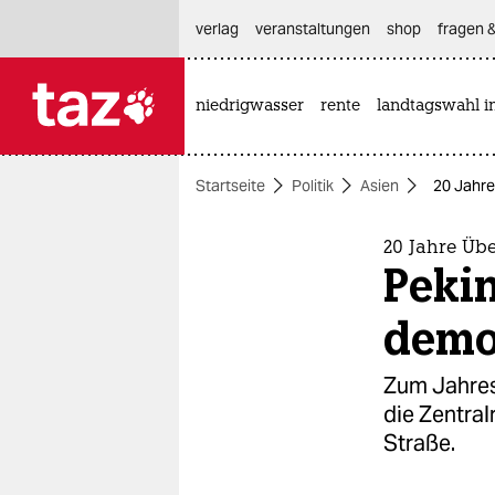
hautnavigation anspringen
hauptinhalt anspringen
footer anspringen
verlag
veranstaltungen
shop
fragen &
niedrigwasser
rente
landtagswahl i

taz zahl ich
taz zahl ich
Startseite
Politik
Asien
20 Jahre
themen
politik
20 Jahre Üb
Peki
öko
demo
gesellschaft
Zum Jahres
kultur
die Zentra
Straße.
sport