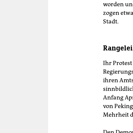
worden und
zogen etwa
Stadt.
Rangele
Ihr Protes
Regierungs
ihren Amtse
sinnbildli
Anfang Apr
von Peking
Mehrheit d
Den Demon