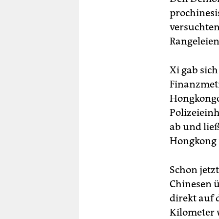
prochinesi
versuchten
Rangeleie
Xi gab sic
Finanzmetr
Hongkonger
Polizeiein
ab und lie
Hongkong n
Schon jetz
Chinesen ü
direkt auf
Kilometer 