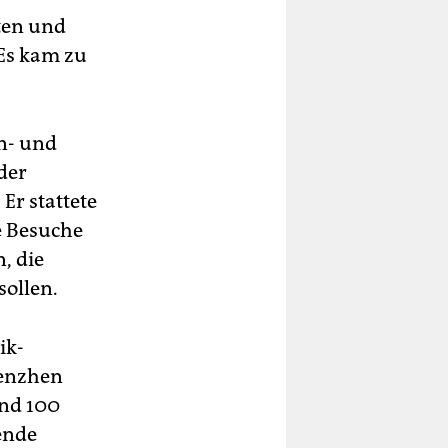
ten und
 Es kam zu
en- und
der
Er stattete
e Besuche
, die
sollen.
ik-
henzhen
und 100
ende