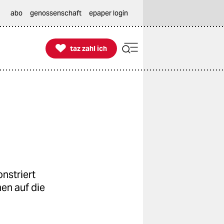
abo
genossenschaft
epaper login

taz zahl ich
taz zahl ich
nstriert
en auf die