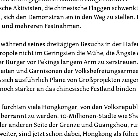
sche Aktivisten, die chinesische Flaggen schwenk
, sich den Demonstranten in den Weg zu stellen.
n und mehreren Festnahmen.
h während seines dreitägigen Besuchs in der Haf
opole nicht im Geringsten die Mühe, die Ängste 
 Bürger vor Pekings langem Arm zu zerstreuen. 
heiten und Garnisonen der Volksbefreiungsarme
ß sich ausführlich Pläne von Großprojekten zeigen
och stärker an das chinesische Festland binden 
t fürchten viele Hongkonger, von den Volksrepubl
berrannt zu werden. 10-Millionen-Städte wie S
 der anderen Seite der Grenze und Guangzhou, r
weiter, sind jetzt schon dabei, Hongkong als führ