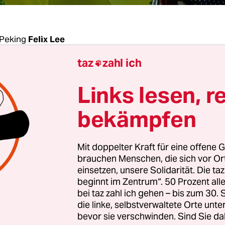
Peking
Felix Lee
taz
zahl ich

t könnte nicht größer sein: Als am 1. Juli 1997 di
Links lesen, r
 vom chinesischen Festland in den Räumen des
ntrums die Übergabe Hongkongs an die Volksre
bekämpfen
en, hielten sich die kommunistischen Parteikader
 auch äußerlich bewusst zurück. Die Hongkonger
Mit doppelter Kraft für eine offene G
 Sorgen zu machen. Alles werde bleiben wie bisher
brauchen Menschen, die sich vor O
gierenden aus Peking hatten Anzug und Krawatt
einsetzen, unsere Solidarität. Die ta
beginnt im Zentrum“. 50 Prozent a
bei taz zahl ich gehen – bis zum 30
ig Jahre später, besetzten am Samstag bei den
die linke, selbstverwaltete Orte unte
eiten anlässlich des Jahrestags Dutzende Generäle
bevor sie verschwinden. Sind Sie da