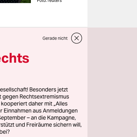
Foto: reuters
Gerade nicht
e neuen
echts
publik
 sowohl
 brauchten
esellschaft! Besonders jetzt
. Die
rt gegen Rechtsextremismus
e an.
z kooperiert daher mit „Alles
ller Einnahmen aus Anmeldungen
. September – an die Kampagne,
rstützt und Freiräume sichern will,
 der
bei?