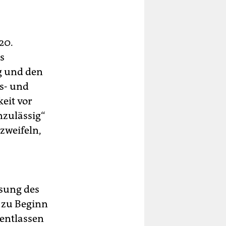
20.
s
g und den
s- und
eit vor
nzulässig“
zweifeln,
ssung des
 zu Beginn
 entlassen