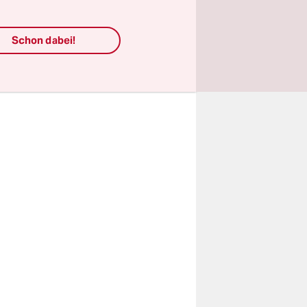
 in den
i Jinping.
igen
Schon dabei!