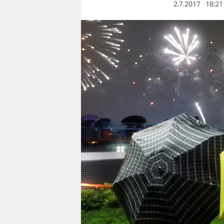
berlin
2.7.2017
18:21
nord
wahrheit
verlag
verlag
veranstaltungen
shop
fragen & hilfe
unterstützen
abo
genossenschaft