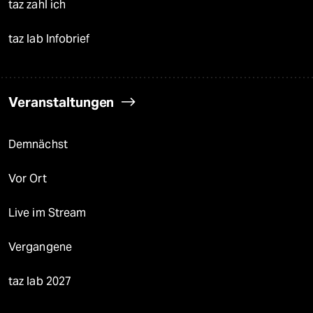
taz zahl ich
taz lab Infobrief
Veranstaltungen
Demnächst
Vor Ort
Live im Stream
Vergangene
taz lab 2027