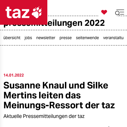

taz zahl ich
pressemitteilungen 2022

taz zahl ich
taz zahl ich
übersicht
jobs
newsletter
presse
seitenwende
veranstaltun
themen
politik
14.01.2022
öko
Susanne Knaul und Silke
gesellschaft
Mertins leiten das
kultur
Meinungs-Ressort der taz
sport
Aktuelle Pressemitteilungen der taz