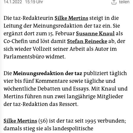
berlin
14.1.2022
15:19 Uhr
teilen
nord
Die taz-Redakteurin
Silke Mertins
steigt in die
Leitung der Meinungsredaktion der taz ein. Sie
wahrheit
ergänzt dort zum 15. Februar
Susanne Knaul
als
verlag
Co-Chefin und löst damit
Stefan Reinecke
ab, der
sich wieder Vollzeit seiner Arbeit als Autor im
verlag
Parlamentsbüro widmet.
veranstaltungen
Die
Meinungsredaktion der taz
publiziert täglich
shop
vier bis fünf Kommentare sowie tägliche und
fragen & hilfe
wöchentliche Debatten und Essays. Mit Knaul und
Mertins führen nun zwei langjährige Mitglieder
unterstützen
der taz-Redaktion das Ressort.
abo
Silke Mertins
(56) ist der taz seit 1995 verbunden;
genossenschaft
damals stieg sie als landespolitische