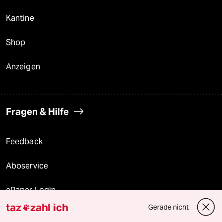
Kantine
Shop
Anzeigen
Fragen & Hilfe
Feedback
Aboservice
ePaper Login
taz
zahl ich
Gerade nicht

Downloads für Abonnierende