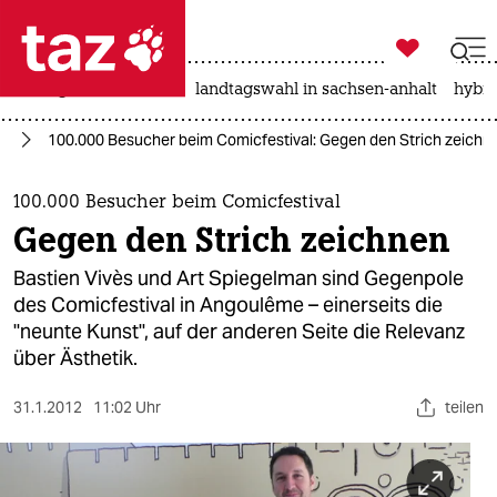

taz zahl ich
niedrigwasser
rente
landtagswahl in sachsen-anhalt
hybri

taz zahl ich
te
100.000 Besucher beim Comicfestival: Gegen den Strich zeichn
taz zahl ich
themen
100.000 Besucher beim Comicfestival
Gegen den Strich zeichnen
politik
Bastien Vivès und Art Spiegelman sind Gegenpole
öko
des Comicfestival in Angoulême – einerseits die
"neunte Kunst", auf der anderen Seite die Relevanz
gesellschaft
über Ästhetik.
kultur
31.1.2012
11:02 Uhr
teilen
sport