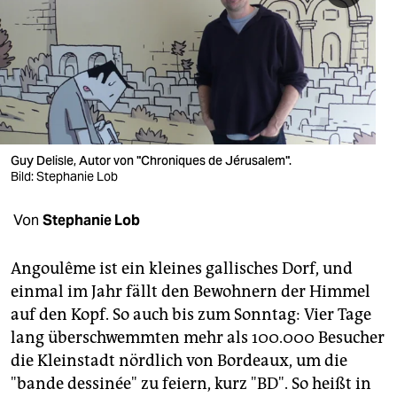
berlin
nord
wahrheit
verlag
verlag
Guy Delisle, Autor von "Chroniques de Jérusalem".
Bild: Stephanie Lob
veranstaltungen
Von
Stephanie Lob
shop
fragen & hilfe
Angoulême ist ein kleines gallisches Dorf, und
einmal im Jahr fällt den Bewohnern der Himmel
unterstützen
auf den Kopf. So auch bis zum Sonntag: Vier Tage
abo
lang überschwemmten mehr als 100.000 Besucher
die Kleinstadt nördlich von Bordeaux, um die
genossenschaft
"bande dessinée" zu feiern, kurz "BD". So heißt in