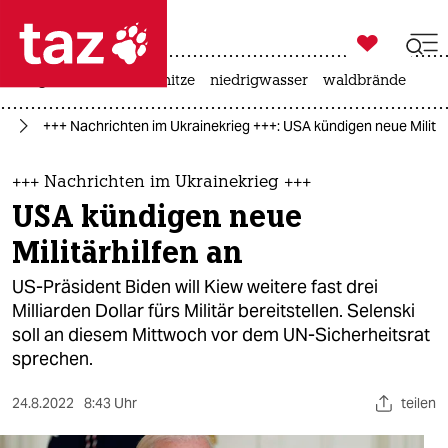

taz zahl ich
krieg in der ukraine
hitze
niedrigwasser
waldbrände

taz zahl ich
ne
+++ Nachrichten im Ukrainekrieg +++: USA kündigen neue Militär
taz zahl ich
themen
+++ Nachrichten im Ukrainekrieg +++
USA kündigen neue
politik
Militärhilfen an
öko
US-Präsident Biden will Kiew weitere fast drei
Milliarden Dollar fürs Militär bereitstellen. Selenski
gesellschaft
soll an diesem Mittwoch vor dem UN-Sicherheitsrat
sprechen.
kultur
sport
24.8.2022
8:43 Uhr
teilen