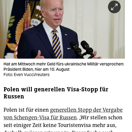
berlin
nord
wahrheit
verlag
verlag
veranstaltungen
Hat am Mittwoch mehr Geld fürs ukrainische Militär versprochen:
Präsident Biden, hier am 10. August
shop
Foto: Even Vucci/reuters
fragen & hilfe
Polen will generellen Visa-Stopp für
Russen
unterstützen
Polen ist für einen
generellen Stopp der Vergabe
abo
von Schengen-Visa für Russen
. „Wir stellen schon
genossenschaft
seit einiger Zeit keine Touristenvisa mehr aus,