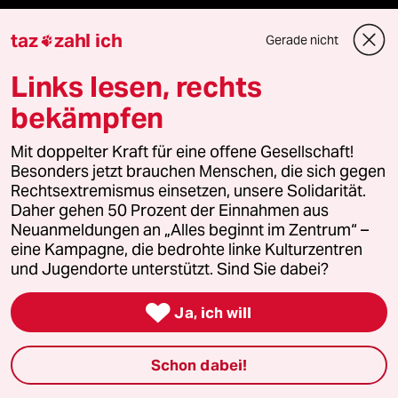
Öko
taz
zahl ich
Gerade nicht

Gesellschaft
Links lesen, rechts
bekämpfen
Kultur
Mit doppelter Kraft für eine offene Gesellschaft!
Sport
Besonders jetzt brauchen Menschen, die sich gegen
Rechtsextremismus einsetzen, unsere Solidarität.
Berlin
Daher gehen 50 Prozent der Einnahmen aus
Neuanmeldungen an „Alles beginnt im Zentrum“ –
Nord
eine Kampagne, die bedrohte linke Kulturzentren
und Jugendorte unterstützt. Sind Sie dabei?
Wahrheit

Ja, ich will
Schon dabei!
Themen