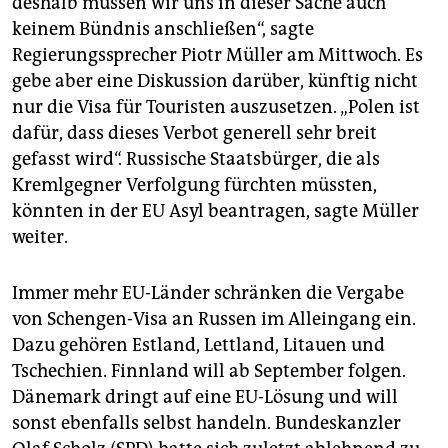
deshalb müssen wir uns in dieser Sache auch
epaper login
keinem Bündnis anschließen“, sagte
Regierungssprecher Piotr Müller am Mittwoch. Es
gebe aber eine Diskussion darüber, künftig nicht
nur die Visa für Touristen auszusetzen. „Polen ist
dafür, dass dieses Verbot generell sehr breit
gefasst wird“. Russische Staatsbürger, die als
Kremlgegner Verfolgung fürchten müssten,
könnten in der EU Asyl beantragen, sagte Müller
weiter.
Immer mehr EU-Länder schränken die Vergabe
von Schengen-Visa an Russen im Alleingang ein.
Dazu gehören Estland, Lettland, Litauen und
Tschechien. Finnland will ab September folgen.
Dänemark dringt auf eine EU-Lösung und will
sonst ebenfalls selbst handeln. Bundeskanzler