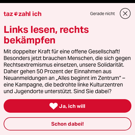
taz
zahl ich
Gerade nicht

bundestalk
Links lesen, rechts
fernverbindung
bekämpfen
klima update°
Mit doppelter Kraft für eine offene Gesellschaft!
Besonders jetzt brauchen Menschen, die sich gegen
Mauerecho
Rechtsextremismus einsetzen, unsere Solidarität.
Daher gehen 50 Prozent der Einnahmen aus
Freie Rede
Neuanmeldungen an „Alles beginnt im Zentrum“ –
eine Kampagne, die bedrohte linke Kulturzentren
reingehen
und Jugendorte unterstützt. Sind Sie dabei?

Ja, ich will
Newsletter
Schon dabei!
team zukunft