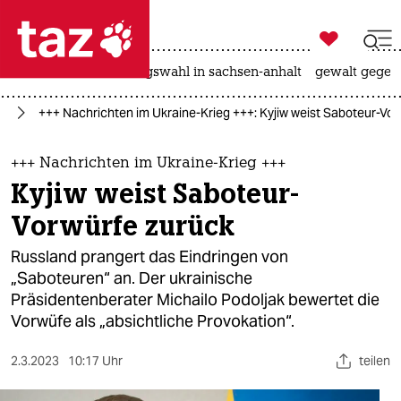

taz zahl ich
hitze
surfen
landtagswahl in sachsen-anhalt
gewalt gegen

taz zahl ich
ne
+++ Nachrichten im Ukraine-Krieg +++: Kyjiw weist Saboteur-Vo
taz zahl ich
themen
+++ Nachrichten im Ukraine-Krieg +++
Kyjiw weist Saboteur-
politik
Vorwürfe zurück
öko
Russland prangert das Eindringen von
„Saboteuren“ an. Der ukrainische
gesellschaft
Präsidentenberater Michailo Podoljak bewertet die
Vorwüfe als „absichtliche Provokation“.
kultur
sport
2.3.2023
10:17 Uhr
teilen