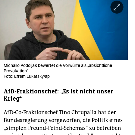
berlin
nord
wahrheit
verlag
verlag
veranstaltungen
Michailo Podoljak bewertet die Vorwürfe als „absichtliche
Provokation“
shop
Foto: Efrem Lukatsky/ap
fragen & hilfe
AfD-Fraktionschef: „Es ist nicht unser
Krieg“
unterstützen
AfD-Co-Fraktionschef Tino Chrupalla hat der
abo
Bundesregierung vorgeworfen, die Politik eines
genossenschaft
„simplen Freund-Feind-Schemas“ zu betreiben