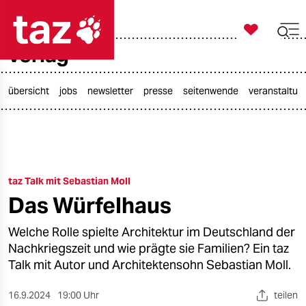

taz zahl ich
verlag

taz zahl ich
taz zahl ich
übersicht
jobs
newsletter
presse
seitenwende
veranstaltun
themen
politik
taz Talk mit Sebastian Moll
öko
Das Würfelhaus
gesellschaft
Welche Rolle spielte Architektur im Deutschland der
kultur
Nachkriegszeit und wie prägte sie Familien? Ein taz
Talk mit Autor und Architektensohn Sebastian Moll.
sport
16.9.2024
19:00 Uhr
teilen