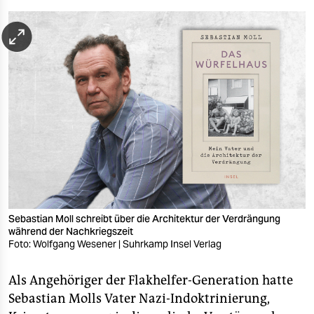
berlin
nord
wahrheit
verlag
verlag
veranstaltungen
shop
fragen & hilfe
Sebastian Moll schreibt über die Architektur der Verdrängung
unterstützen
während der Nachkriegszeit
Foto: Wolfgang Wesener | Suhrkamp Insel Verlag
abo
Als Angehöriger der Flakhelfer-Generation hatte
genossenschaft
Sebastian Molls Vater Nazi-Indoktrinierung,