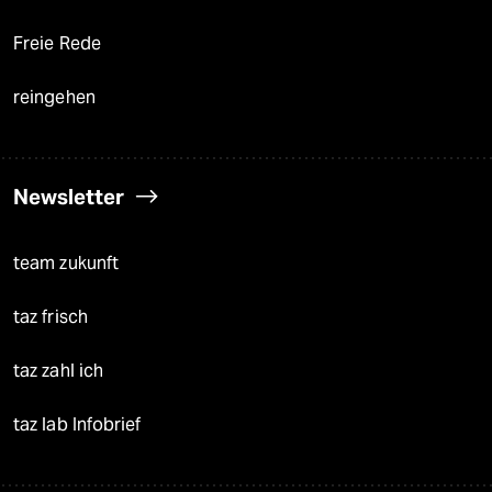
Freie Rede
reingehen
Newsletter
team zukunft
taz frisch
taz zahl ich
taz lab Infobrief