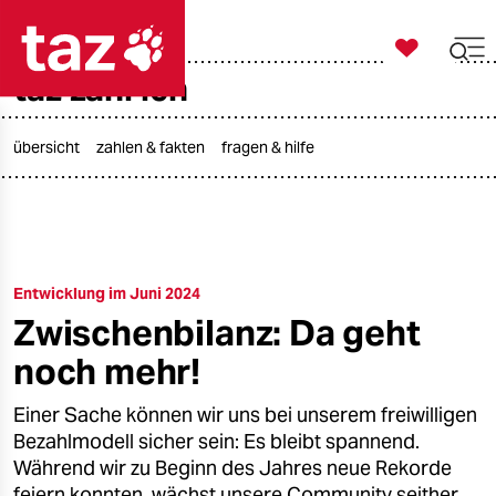

taz zahl ich
taz zahl ich

taz zahl ich
taz zahl ich
übersicht
zahlen & fakten
fragen & hilfe
themen
politik
Entwicklung im Juni 2024
öko
Zwischenbilanz: Da geht
gesellschaft
noch mehr!
kultur
Einer Sache können wir uns bei unserem freiwilligen
Bezahlmodell sicher sein: Es bleibt spannend.
sport
Während wir zu Beginn des Jahres neue Rekorde
feiern konnten, wächst unsere Community seither