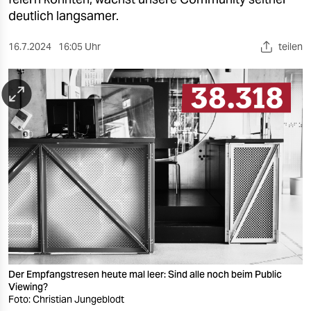
berlin
deutlich langsamer.
nord
16.7.2024
16:05 Uhr
teilen
wahrheit
verlag
verlag
veranstaltungen
shop
fragen & hilfe
unterstützen
abo
Der Empfangstresen heute mal leer: Sind alle noch beim Public
genossenschaft
Viewing?
Foto: Christian Jungeblodt