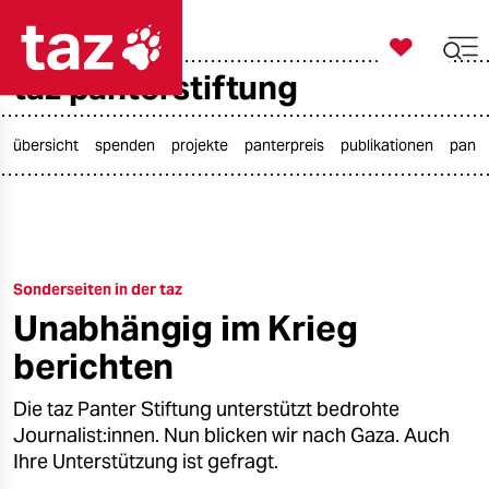

taz zahl ich
taz panterstiftung

taz zahl ich
taz zahl ich
übersicht
spenden
projekte
panterpreis
publikationen
pante
themen
politik
Sonderseiten in der taz
öko
Unabhängig im Krieg
gesellschaft
berichten
kultur
Die taz Panter Stiftung unterstützt bedrohte
Journalist:innen. Nun blicken wir nach Gaza. Auch
sport
Ihre Unterstützung ist gefragt.