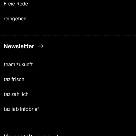
Freie Rede
reingehen
Newsletter
team zukunft
taz frisch
taz zahl ich
taz lab Infobrief