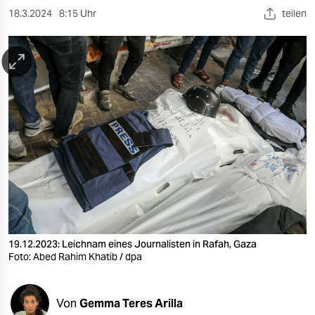
berlin
18.3.2024
8:15 Uhr
teilen
nord
wahrheit
verlag
verlag
veranstaltungen
shop
fragen & hilfe
unterstützen
19.12.2023: Leichnam eines Journalisten in Rafah, Gaza
Foto: Abed Rahim Khatib / dpa
abo
genossenschaft
Von
Gemma Teres Arilla