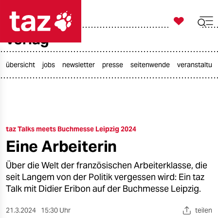

taz zahl ich
verlag

taz zahl ich
taz zahl ich
übersicht
jobs
newsletter
presse
seitenwende
veranstaltun
themen
politik
taz Talks meets Buchmesse Leipzig 2024
öko
Eine Arbeiterin
gesellschaft
Über die Welt der französischen Arbeiterklasse, die
kultur
seit Langem von der Politik vergessen wird: Ein taz
Talk mit Didier Eribon auf der Buchmesse Leipzig.
sport
21.3.2024
15:30 Uhr
teilen