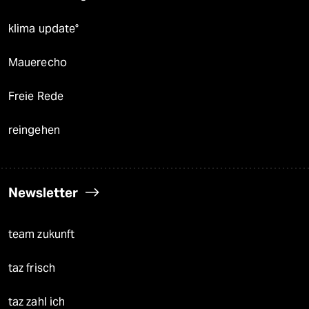
klima update°
Mauerecho
Freie Rede
reingehen
Newsletter
team zukunft
taz frisch
taz zahl ich