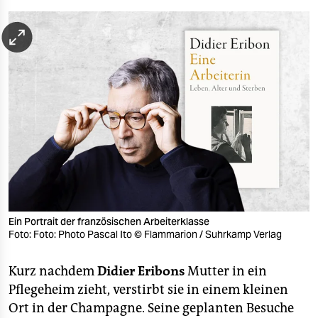
berlin
nord
wahrheit
verlag
verlag
veranstaltungen
shop
fragen & hilfe
Ein Portrait der französischen Arbeiterklasse
unterstützen
Foto: Foto: Photo Pascal Ito © Flammarion / Suhrkamp Verlag
abo
Kurz nachdem
Didier Eribons
Mutter in ein
Pflegeheim zieht, verstirbt sie in einem kleinen
genossenschaft
Ort in der Champagne. Seine geplanten Besuche