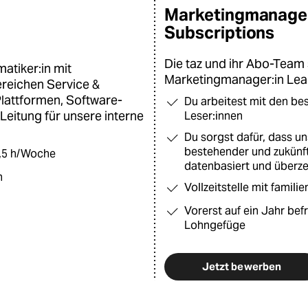
Marketingmanager
Subscriptions
Die taz und ihr Abo-Team 
matiker:in mit
Marketingmanager:in Lead
ereichen Service &
Plattformen, Software-
Du arbeitest mit den be
Leitung für unsere interne
Leser:innen
Du sorgst dafür, dass u
bestehender und zukünfti
36,5 h/Woche
datenbasiert und überz
h
Vollzeitstelle mit famili
Vorerst auf ein Jahr bef
Lohngefüge
Jetzt bewerben