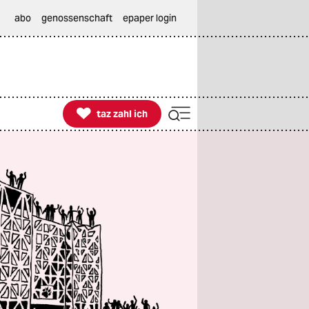
abo
genossenschaft
epaper login

taz zahl ich
taz zahl ich