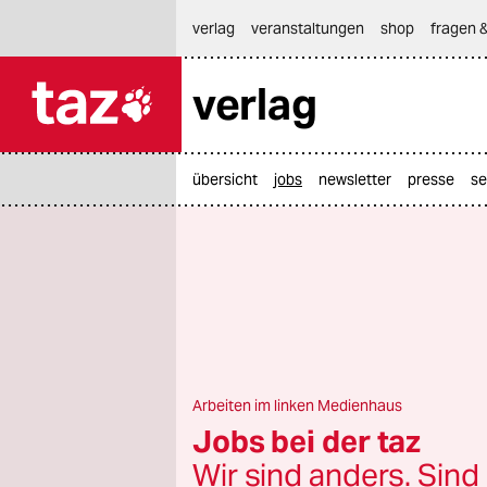
hautnavigation anspringen
hauptinhalt anspringen
footer anspringen
verlag
veranstaltungen
shop
fragen &
verlag

taz zahl ich
taz zahl ich
übersicht
jobs
newsletter
presse
se
themen
politik
öko
gesellschaft
kultur
Arbeiten im linken Medienhaus
Jobs bei der taz
sport
Wir sind anders. Sind