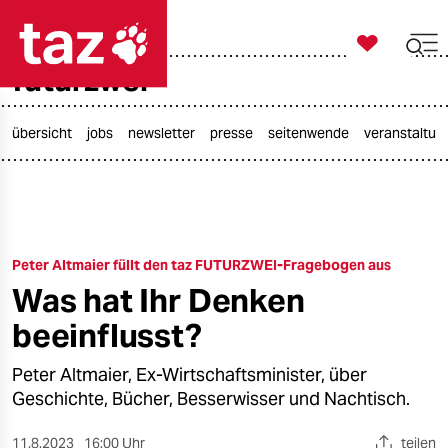

taz zahl ich
futurzwei

taz zahl ich
taz zahl ich
übersicht
jobs
newsletter
presse
seitenwende
veranstaltun
themen
politik
Peter Altmaier füllt den taz FUTURZWEI-Fragebogen aus
öko
Was hat Ihr Denken
gesellschaft
beeinflusst?
kultur
Peter Altmaier, Ex-Wirtschaftsminister, über
Geschichte, Bücher, Besserwisser und Nachtisch.
sport
11.8.2023
16:00 Uhr
teilen