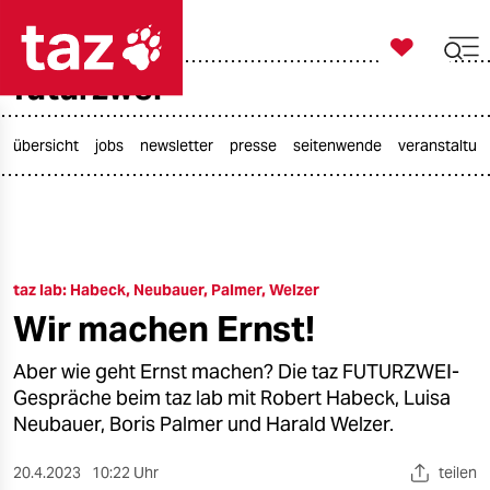

taz zahl ich
futurzwei

taz zahl ich
taz zahl ich
übersicht
jobs
newsletter
presse
seitenwende
veranstaltun
themen
politik
taz lab: Habeck, Neubauer, Palmer, Welzer
öko
Wir machen Ernst!
gesellschaft
Aber wie geht Ernst machen? Die taz FUTURZWEI-
kultur
Gespräche beim taz lab mit Robert Habeck, Luisa
Neubauer, Boris Palmer und Harald Welzer.
sport
20.4.2023
10:22 Uhr
teilen