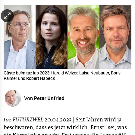
berlin
nord
wahrheit
verlag
verlag
veranstaltungen
Gäste beim taz lab 2023: Harald Welzer, Luisa Neubauer, Boris
shop
Palmer und Robert Habeck
fragen & hilfe
Von
Peter Unfried
unterstützen
abo
taz FUTURZWEI
, 20.04.2023 | Seit Jahren wird ja
genossenschaft
beschworen, dass es jetzt wirklich „Ernst“ sei, was