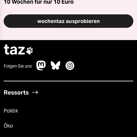
10 Wochen für nur
10 Euro
wochentaz ausprobieren
taz

Folgen Sie uns
Ressorts
Politik
Öko