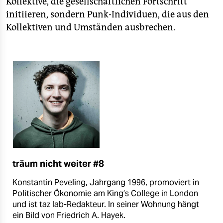
Kollektive, die gesellschaftlichen Fortschritt
initiieren, sondern Punk-Individuen, die aus den
Kollektiven und Umständen ausbrechen.
träum nicht weiter #8
Konstantin Peveling, Jahrgang 1996, pro­mo­viert in
Po­li­ti­scher Ö­ko­no­mie am King’s Col­lege in Lon­don
und ist taz lab-Redakteur. In seiner Woh­nung hängt
ein Bild von Frie­drich A. Hayek.