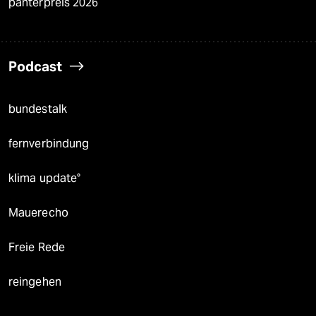
panterpreis 2026
Podcast
bundestalk
fernverbindung
klima update°
Mauerecho
Freie Rede
reingehen