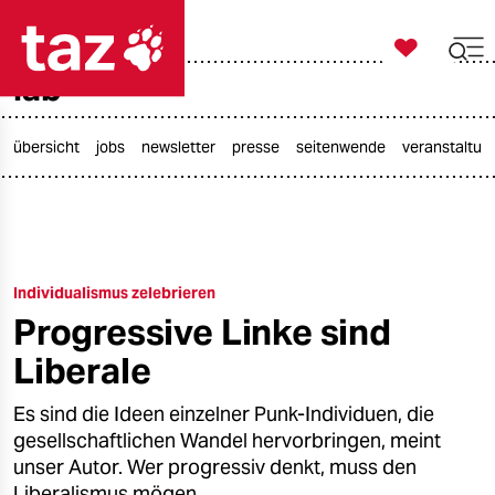

taz zahl ich
lab

taz zahl ich
taz zahl ich
übersicht
jobs
newsletter
presse
seitenwende
veranstaltun
themen
politik
Individualismus zelebrieren
öko
Progressive Linke sind
gesellschaft
Liberale
kultur
Es sind die Ideen einzelner Punk-Individuen, die
gesellschaftlichen Wandel hervorbringen, meint
sport
unser Autor. Wer progressiv denkt, muss den
Liberalismus mögen.