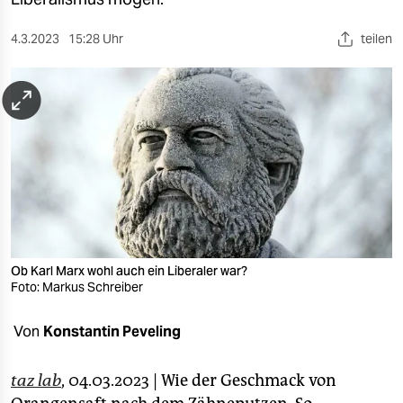
berlin
nord
4.3.2023
15:28 Uhr
teilen
wahrheit
verlag
verlag
veranstaltungen
shop
fragen & hilfe
Ob Karl Marx wohl auch ein Liberaler war?
Foto: Markus Schreiber
unterstützen
Von
Konstantin Peveling
abo
genossenschaft
taz lab
, 04.03.2023 | Wie der Geschmack von