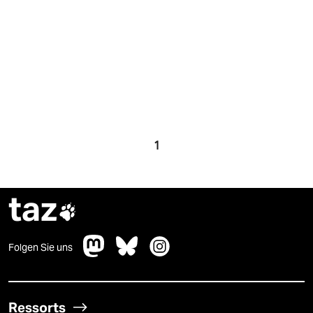
epaper login
1
taz

Folgen Sie uns
Ressorts