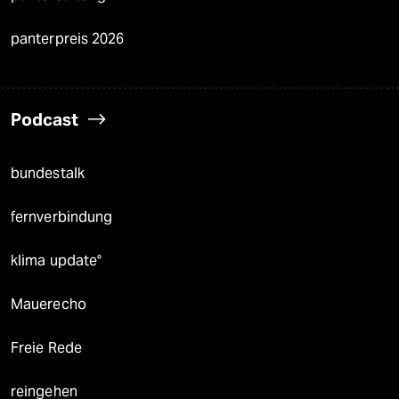
panterpreis 2026
Podcast
bundestalk
fernverbindung
klima update°
Mauerecho
Freie Rede
reingehen