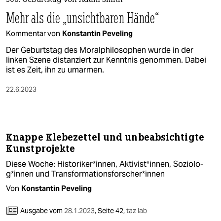
berlin
300. Geburtstag von Adam Smith
Mehr als die „unsichtbaren Hände“
nord
Kommentar von
Konstantin Peveling
wahrheit
Der Geburtstag des Moralphilosophen wurde in der
linken Szene distanziert zur Kenntnis genommen. Dabei
verlag
ist es Zeit, ihn zu umarmen.
verlag
22.6.2023
veranstaltungen
shop
Knappe Klebezettel und unbeabsichtigte
fragen & hilfe
Kunstprojekte
unterstützen
Diese Woche: Historiker*innen, Aktivist*innen, So­zio­lo­
g*in­nen und Trans­for­ma­ti­ons­for­sche­r*in­nen
abo
Von
Konstantin Peveling
genossenschaft
Ausgabe vom
28.1.2023
,
Seite 42,
taz lab