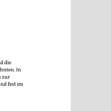
nzte
uf
d die
hnten. In
s zur
nd fest im