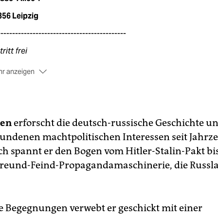
356 Leipzig
--------------------------------------------
tritt frei
r anzeigen
--------------------------------------------
e Registrierung ist nicht erforderlich. Da wir eine sehr begre
tzkapazität vor Ort haben, bitten wir Sie, frühzeitig am
anstaltungsort zu sein. Die Veranstaltung wird parallel live a
nen
erforscht die deutsch-russische Geschichte un
uTube gestreamt:
youtu.be/k260_gLBC7E
undenen machtpolitischen Interessen seit Jahrze
h spannt er den Bogen vom Hitler-Stalin-Pakt bi
Freund-Feind-Propagandamaschinerie, die Russla
e Begegnungen verwebt er geschickt mit einer