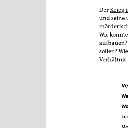
epaper login
Der
Krieg 
und seine 
mörderisch
Wie konnte
aufbauen? 
sollen? Wi
Verhältnis
Ve
Wa
Wo
Le
Me