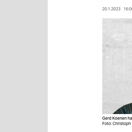
berlin
20.1.2023
16:0
nord
wahrheit
verlag
verlag
veranstaltungen
shop
fragen & hilfe
unterstützen
abo
Gerd Koenen hat
genossenschaft
Foto: Christoph