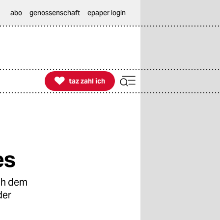
abo
genossenschaft
epaper login

taz zahl ich
taz zahl ich
es
ach dem
der