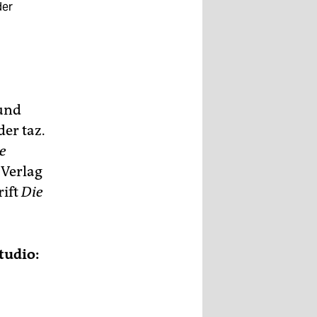
der
 und
der taz.
e
 Verlag
rift
Die
tudio: