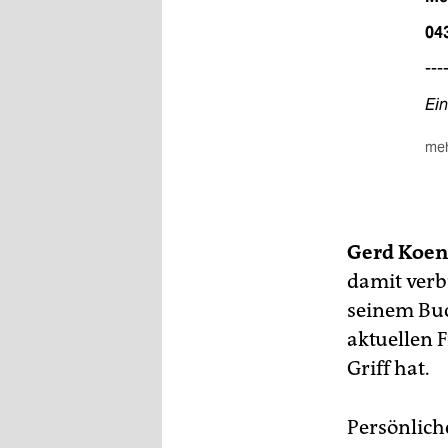
04
---
Ein
meh
---
Ein
Pla
Ver
Gerd Koe
Yo
damit verb
seinem Buc
aktuellen 
Griff hat.
Persönlich