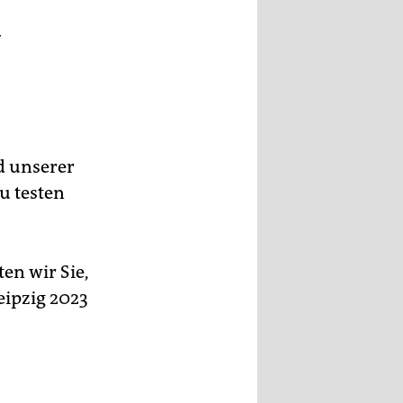
–
nd unserer
u testen
en wir Sie,
eipzig 2023