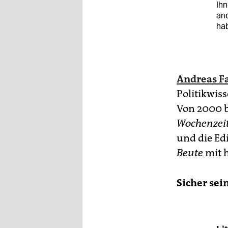
Ihn
and
hab
Andreas F
Politikwiss
Von 2000 b
Wochenzei
und die Edi
Beute
mit 
Sicher sei