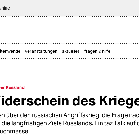
 hilfe
itenwende
veranstaltungen
aktuelles
fragen & hilfe
er Russland
iderschein des Krieg
n über den russischen Angriffskrieg, die Frage n
ie langfristigen Ziele Russlands. Ein taz Talk auf 
Buchmesse.