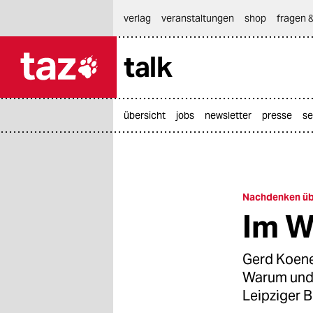
hautnavigation anspringen
hauptinhalt anspringen
footer anspringen
verlag
veranstaltungen
shop
fragen &
talk

taz zahl ich
taz zahl ich
übersicht
jobs
newsletter
presse
se
themen
politik
öko
Nachdenken üb
Im W
gesellschaft
kultur
Gerd Koene
Warum und d
sport
Leipziger 