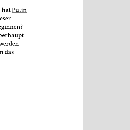
s hat
Putin
iesen
beginnen?
überhaupt
 werden
n das