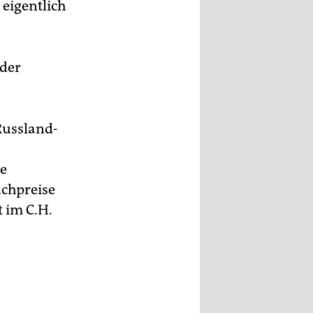
 eigentlich
 der
Russland-
ne
chpreise
st im C.H.