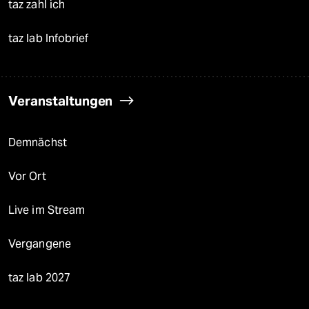
taz zahl ich
taz lab Infobrief
Veranstaltungen
Demnächst
Vor Ort
Live im Stream
Vergangene
taz lab 2027