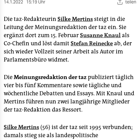
berlin
14.1.2022
15:19 Uhr
teilen
nord
Die taz-Redakteurin
Silke Mertins
steigt in die
Leitung der Meinungsredaktion der taz ein. Sie
wahrheit
ergänzt dort zum 15. Februar
Susanne Knaul
als
verlag
Co-Chefin und löst damit
Stefan Reinecke
ab, der
sich wieder Vollzeit seiner Arbeit als Autor im
verlag
Parlamentsbüro widmet.
veranstaltungen
Die
Meinungsredaktion der taz
publiziert täglich
shop
vier bis fünf Kommentare sowie tägliche und
fragen & hilfe
wöchentliche Debatten und Essays. Mit Knaul und
Mertins führen nun zwei langjährige Mitglieder
unterstützen
der taz-Redaktion das Ressort.
abo
Silke Mertins
(56) ist der taz seit 1995 verbunden;
genossenschaft
damals stieg sie als landespolitische