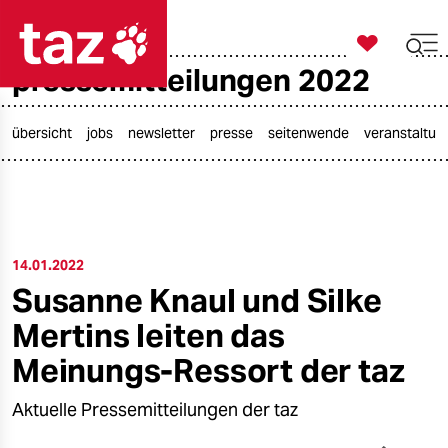

taz zahl ich
pressemitteilungen 2022

taz zahl ich
taz zahl ich
übersicht
jobs
newsletter
presse
seitenwende
veranstaltun
themen
politik
14.01.2022
öko
Susanne Knaul und Silke
gesellschaft
Mertins leiten das
kultur
Meinungs-Ressort der taz
sport
Aktuelle Pressemitteilungen der taz