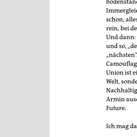
bodenständ
Immergleic
schon, all
rein, bei d
Und dann: 
und so, „d
„nächsten“
Camouflage
Union ist e
Welt, sond
Nachhaltigk
Armin ausd
Future.
Ich mag da