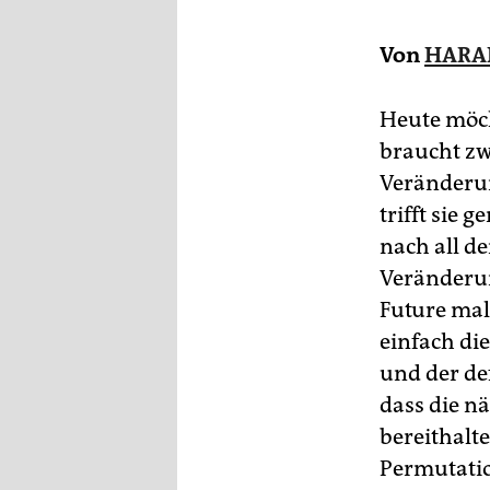
epaper login
Von
HARA
Heute möch
braucht zw
Veränderun
trifft sie 
nach all 
Veränderu
Future mal
einfach die
und der de
dass die n
bereithalte
Permutation