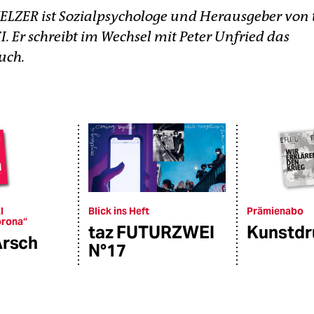
ZER ist Sozialpsychologe und Herausgeber von 
 Er schreibt im Wechsel mit Peter Unfried das
uch.
I
Blick ins Heft
Prämienabo
orona“
taz FUTURZWEI
Kunstdr
Arsch
N°17