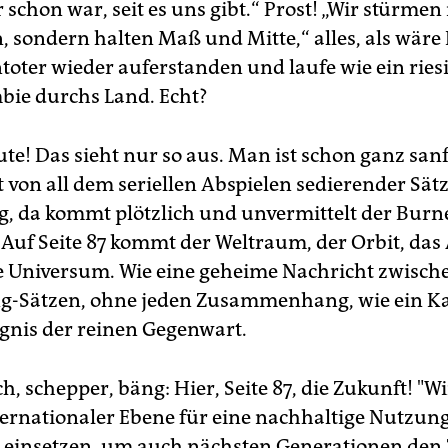
chon war, seit es uns gibt.“ Prost! „Wir stürmen 
, sondern halten Maß und Mitte,“ alles, als wär
ntoter wieder auferstanden und laufe wie ein ries
ie durchs Land. Echt?
te! Das sieht nur so aus. Man ist schon ganz sanf
 von all dem seriellen Abspielen sedierender Sätz
g, da kommt plötzlich und unvermittelt der Burn
Auf Seite 87 kommt der Weltraum, der Orbit, das A
 Universum. Wie eine geheime Nachricht zwische
g-Sätzen, ohne jeden Zusammenhang, wie ein Ka
nis der reinen Gegenwart.
h, schepper, bäng: Hier, Seite 87, die Zukunft! "W
ternationaler Ebene für eine nachhaltige Nutzun
 einsetzen, um auch nächsten Generationen den