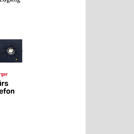
rger
ürs
lefon