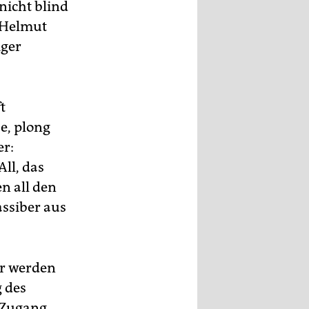
nicht blind
e Helmut
iger
t
e, plong
er:
ll, das
n all den
ssiber aus
ir werden
g des
 Zugang