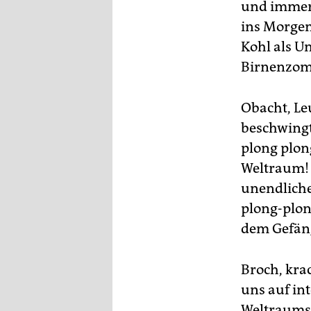
und immer s
ins Morgen
Kohl als U
Birnenzomb
Obacht, Leu
beschwingt
plong plon
Weltraum! 
unendliche
plong-plon
dem Gefäng
Broch, krac
uns auf in
Weltraums