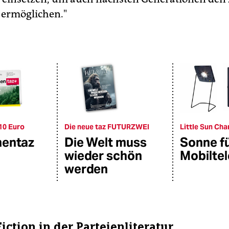
 ermöglichen."
10 Euro
Die neue taz FUTURZWEI
Little Sun Cha
hentaz
Die Welt muss
Sonne f
wieder schön
Mobilte
werden
iction in der Parteienliteratur