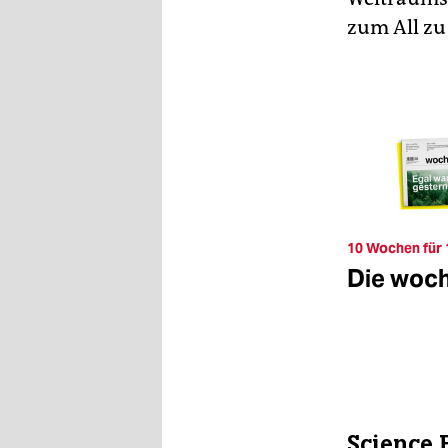
zum All zu
10 Wochen für 
Die woc
Science F