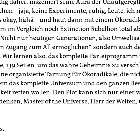
ig daher, inszeniert seine Aura der Unaufgeregt
hen – jaja, keine Experimente, ruhig, Leute, ich
es okay, hähä – und haut dann mit einem Ökoradi
em im Vergleich noch Extinction Rebellion total ab
Nicht nur heutigen Generationen, also Umwelt
en Zugang zum All ermöglichen“, sondern auch d
. Wir lernen also: das komplette Parteiprogramm i
, 139 Seiten, um das wahre Geheimnis zu verschl
ine organisierte Tarnung für Ökoradikale, die nic
ern das komplette Universum und den ganzen Res
eit retten wollen. Den Plot kann sich nur einer w
enken, Master of the Universe, Herr der Welten,
s.