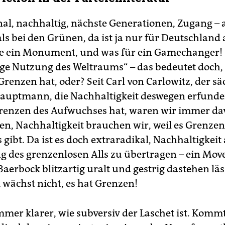
al, nachhaltig, nächste Generationen, Zugang – a
ls bei den Grünen, da ist ja nur für Deutschland a
ie ein Monument, und was für ein Gamechanger!
ge Nutzung des Weltraums“ – das bedeutet doch, 
renzen hat, oder? Seit Carl von Carlowitz, der sä
uptmann, die Nachhaltigkeit deswegen erfunden
renzen des Aufwuchses hat, waren wir immer d
n, Nachhaltigkeit brauchen wir, weil es Grenzen
gibt. Da ist es doch extraradikal, Nachhaltigkeit
g des grenzenlosen Alls zu übertragen – ein Move
aerbock blitzartig uralt und gestrig dastehen läs
wächst nicht, es hat Grenzen!
mmer klarer, wie subversiv der Laschet ist. Kom