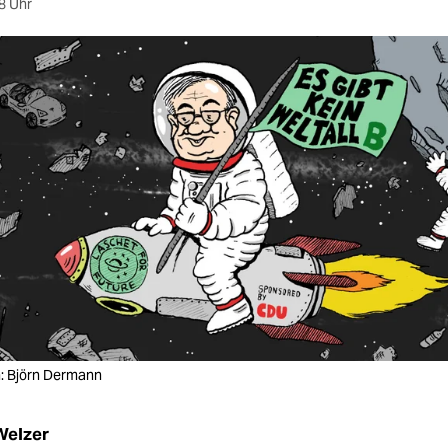
8 Uhr
on: Björn Dermann
Welzer