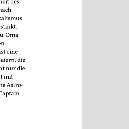
heit des
 mach
kalismus
stinkt.
sau-Oma
en
st eine
eiern: die
ht nur die
t mit
ie Astro-
 Captain