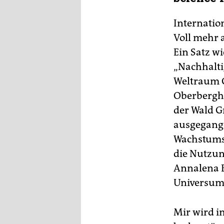
Internation
Voll mehr a
Ein Satz w
„Nachhalti
Weltraum G
Oberbergha
der Wald G
ausgegange
Wachstums 
die Nutzun
Annalena B
Universum 
Mir wird i