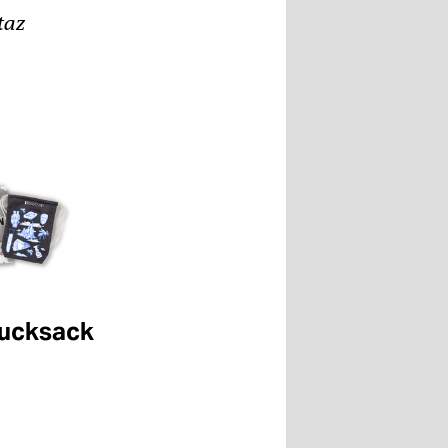
taz
ucksack