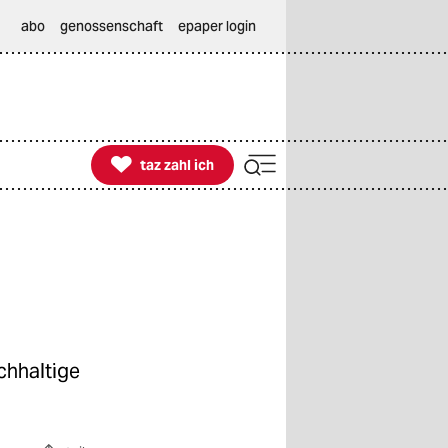
abo
genossenschaft
epaper login

taz zahl ich
taz zahl ich
chhaltige