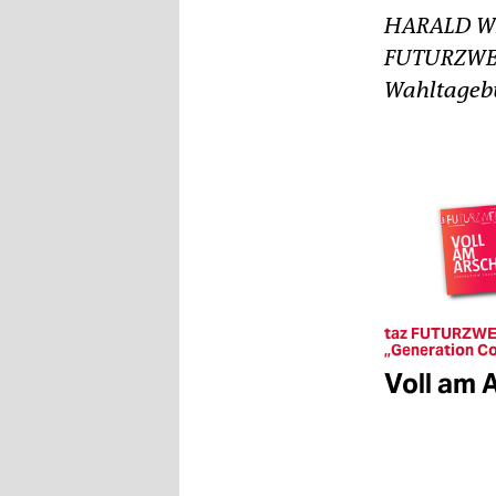
HARALD WEL
FUTURZWEI.
Wahltageb
taz FUTURZWE
„Generation C
Voll am 