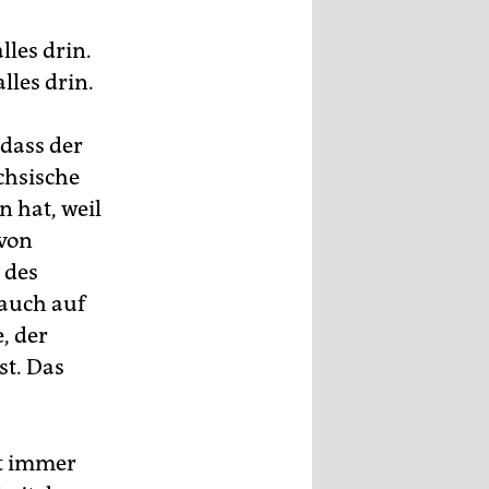
lles drin.
lles drin.
dass der
chsische
 hat, weil
avon
 des
 auch auf
, der
st. Das
mt immer