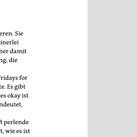
ren. Sie
inerlei
ber damit
ng, die
idays for
. Es gibt
es okay ist
ndeutet,
ft perlende
, wie es ist