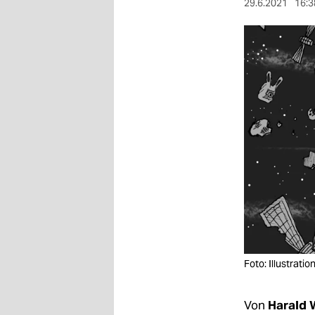
berlin
29.6.2021
16:3
nord
wahrheit
verlag
verlag
veranstaltungen
shop
fragen & hilfe
unterstützen
abo
Foto: Illustrati
genossenschaft
Von
Harald 