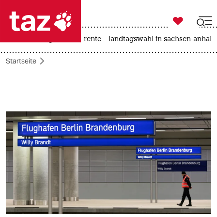

taz zahl ich
hitze
niedrigwasser
rente
landtagswahl in sachsen-anhalt

taz zahl ich
Startseite
taz zahl ich
themen
politik
öko
gesellschaft
kultur
sport