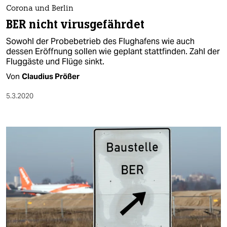
berlin
Corona und Berlin
nord
BER nicht virusgefährdet
Sowohl der Probebetrieb des Flughafens wie auch
wahrheit
dessen Eröff­nung sollen wie geplant stattfinden. Zahl der
Fluggäste und Flüge sinkt.
verlag
Von
Claudius Prößer
verlag
5.3.2020
veranstaltungen
shop
fragen & hilfe
unterstützen
abo
genossenschaft