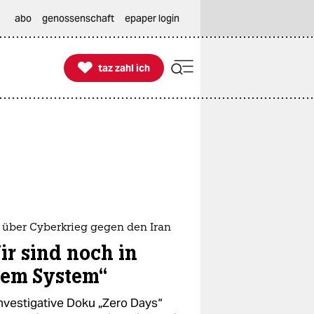
abo
genossenschaft
epaper login

taz zahl ich
taz zahl ich
 über Cyberkrieg gegen den Iran
ir sind noch in
rem System“
investigative Doku „Zero Days“