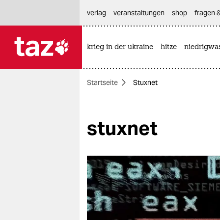
hautnavigation anspringen
hauptinhalt anspringen
footer anspringen
verlag
veranstaltungen
shop
fragen &
krieg in der ukraine
hitze
niedrigwa

taz zahl ich
taz zahl ich
Startseite
Stuxnet
themen
politik
stuxnet
öko
gesellschaft
kultur
sport