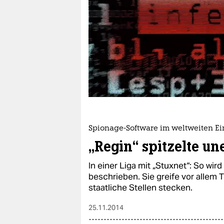
berlin
nord
wahrheit
verlag
verlag
veranstaltungen
shop
Spionage-Software im weltweiten Ei
„Regin“ spitzelte u
fragen & hilfe
In einer Liga mit „Stuxnet“: So wir
unterstützen
beschrieben. Sie greife vor allem
abo
staatliche Stellen stecken.
genossenschaft
25.11.2014