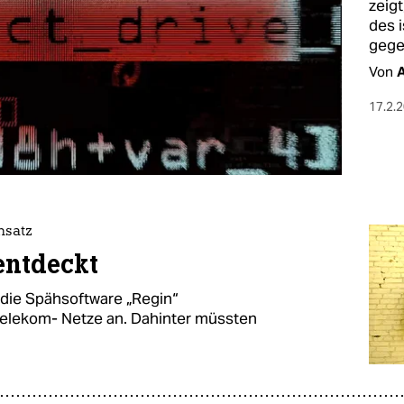
zeigt
des 
gege
Von
17.2.
nsatz
nentdeckt
d die Spähsoftware „Regin“
 Telekom- Netze an. Dahinter müssten