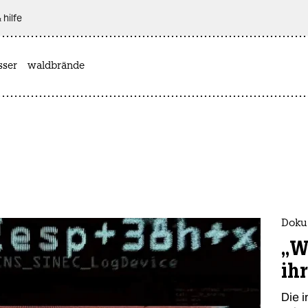
 hilfe
sser
waldbrände
Doku
„W
ih
Die 