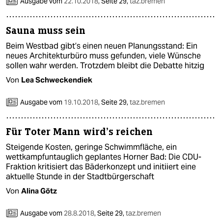
berlin
Ausgabe vom
22.10.2018
,
Seite 29,
taz.bremen
nord
Sauna muss sein
wahrheit
Beim Westbad gibt’s einen neuen Planungsstand: Ein
neues Architekturbüro muss gefunden, viele Wünsche
verlag
sollen wahr werden. Trotzdem bleibt die Debatte hitzig
Von
Lea Schweckendiek
verlag
Ausgabe vom
19.10.2018
,
Seite 29,
taz.bremen
veranstaltungen
shop
Für Toter Mann wird’s reichen
fragen & hilfe
Steigende Kosten, geringe Schwimmfläche, ein
wettkampfuntauglich geplantes Horner Bad: Die CDU-
unterstützen
Fraktion kritisiert das Bäderkonzept und initiiert eine
aktuelle Stunde in der Stadtbürgerschaft
abo
Von
Alina Götz
genossenschaft
Ausgabe vom
28.8.2018
,
Seite 29,
taz.bremen