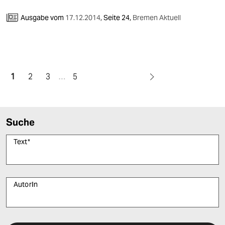
Ausgabe vom
17.12.2014
,
Seite 24,
Bremen Aktuell
1
2
3
…
5
Suche
Text
*
AutorIn
Bitte füllen Sie alle Pflichtfelder (*) aus, um fortfahren zu können.