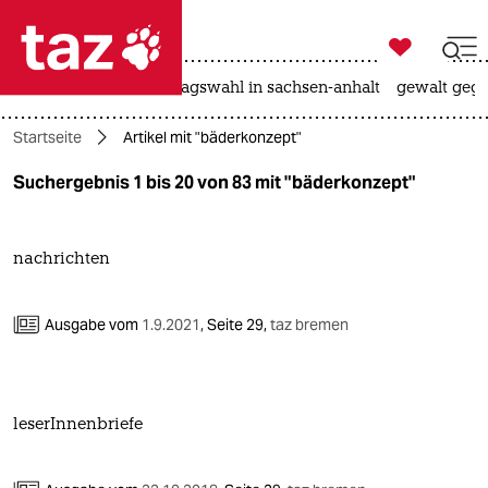

taz zahl ich
nahost-konflikt
landtagswahl in sachsen-anhalt
gewalt gege

taz zahl ich
Startseite
Artikel mit "bäderkonzept"
taz zahl ich
Suchergebnis 1 bis 20 von 83 mit "bäderkonzept"
themen
politik
nachrichten
öko
Ausgabe vom
1.9.2021
,
Seite 29,
taz bremen
gesellschaft
kultur
leserInnenbriefe
sport