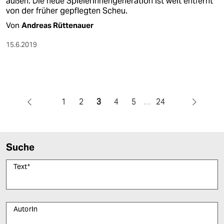
außen. Die neue Spielerinnengeneration ist weit entfernt
von der früher gepflegten Scheu.
Von
Andreas Rüttenauer
15.6.2019
1
2
3
4
5
…
24
Suche
Text
*
AutorIn