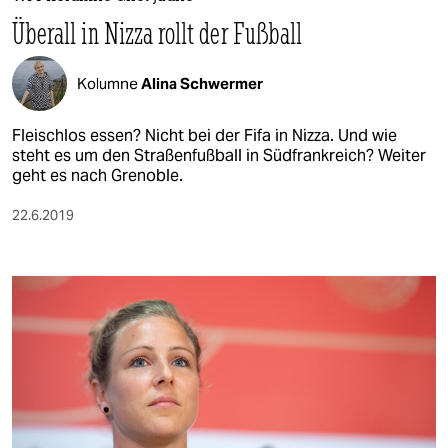
berlin
Überall in Nizza rollt der Fußball
nord
Kolumne
Alina Schwermer
wahrheit
verlag
Fleischlos essen? Nicht bei der Fifa in Nizza. Und wie
steht es um den Straßenfußball in Südfrankreich? Weiter
geht es nach Grenoble.
verlag
veranstaltungen
22.6.2019
shop
fragen & hilfe
unterstützen
abo
genossenschaft