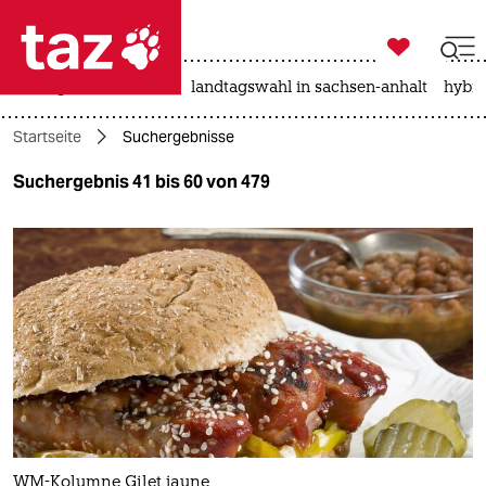

taz zahl ich
niedrigwasser
rente
landtagswahl in sachsen-anhalt
hybri

taz zahl ich
Startseite
Suchergebnisse
taz zahl ich
Suchergebnis 41 bis 60 von 479
themen
politik
öko
gesellschaft
kultur
sport
WM-Kolumne Gilet jaune