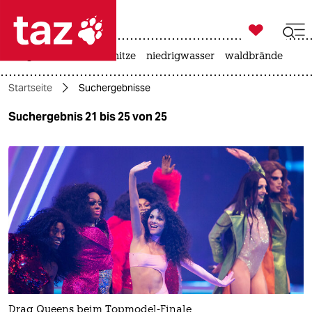

taz zahl ich
krieg in der ukraine
hitze
niedrigwasser
waldbrände

taz zahl ich
Startseite
Suchergebnisse
taz zahl ich
Suchergebnis 21 bis 25 von 25
themen
politik
öko
gesellschaft
kultur
sport
Drag Queens beim Topmodel-Finale