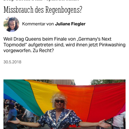
berlin
Missbrauch des Regenbogens?
nord
Kommentar von
Juliane Fiegler
wahrheit
verlag
Weil Drag Queens beim Finale von „Germany's Next
Topmodel“ aufgetreten sind, wird ihnen jetzt Pinkwashing
vorgeworfen. Zu Recht?
verlag
veranstaltungen
30.5.2018
shop
fragen & hilfe
unterstützen
abo
genossenschaft