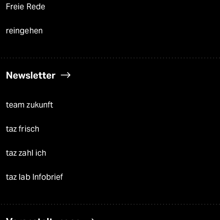
Freie Rede
reingehen
Newsletter
team zukunft
taz frisch
taz zahl ich
taz lab Infobrief