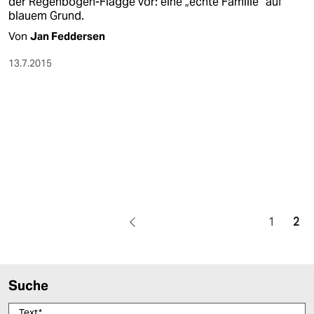
der Regenbogen-Flagge vor: eine „echte Familie“ auf
blauem Grund.
Von
Jan Feddersen
13.7.2015
1
2
Suche
Text
*