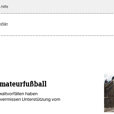
 hilfe
flikt
Amateurfußball
waltvorfällen haben
e vermissen Unterstützung vom