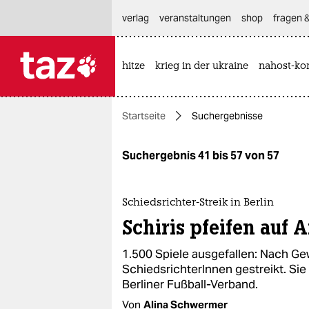
hautnavigation anspringen
hauptinhalt anspringen
footer anspringen
verlag
veranstaltungen
shop
fragen &
hitze
krieg in der ukraine
nahost-kon

taz zahl ich
taz zahl ich
Startseite
Suchergebnisse
themen
politik
Suchergebnis 41 bis 57 von 57
öko
Schiedsrichter-Streik in Berlin
gesellschaft
Schiris pfeifen auf 
kultur
1.500 Spiele ausgefallen: Nach Ge
SchiedsrichterInnen gestreikt. Si
sport
Berliner Fußball-Verband.
Von
Alina Schwermer