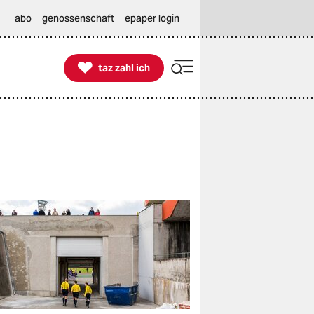
abo
genossenschaft
epaper login

taz zahl ich
taz zahl ich