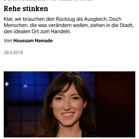
berlin
Rehe stinken
nord
Klar, wir brauchen den Rückzug als Ausgleich. Doch
Menschen, die was verändern wollen, ziehen in die Stadt,
wahrheit
den idealen Ort zum Handeln.
Von
Houssam Hamade
verlag
28.5.2018
verlag
veranstaltungen
shop
fragen & hilfe
unterstützen
abo
genossenschaft