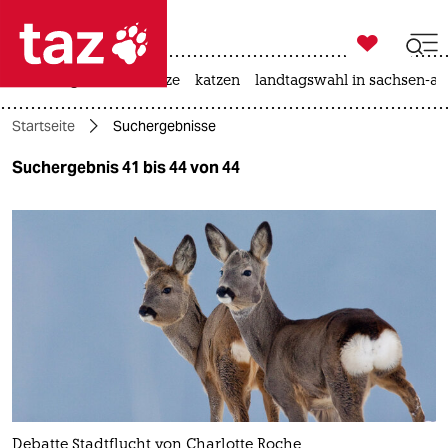

taz zahl ich
iran-krieg
ceuta
hitze
katzen
landtagswahl in sachsen-an

taz zahl ich
Startseite
Suchergebnisse
taz zahl ich
Suchergebnis 41 bis 44 von 44
themen
politik
öko
gesellschaft
kultur
sport
Debatte Stadtflucht von Charlotte Roche