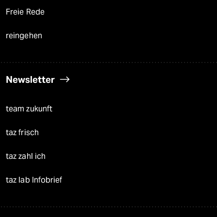
Freie Rede
reingehen
Newsletter
team zukunft
taz frisch
taz zahl ich
taz lab Infobrief