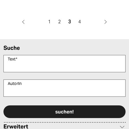
1
2
3
4
Suche
Text
*
AutorIn
Bitte füllen Sie alle Pflichtfelder (*) aus, um fortfahren zu können.
Erweitert