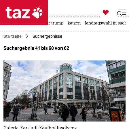

taz zahl ich
bergsteigen
usa unter trump
katzen
landtagswahl in sachs

taz zahl ich
Startseite
Suchergebnisse
taz zahl ich
Suchergebnis 41 bis 60 von 62
themen
politik
öko
gesellschaft
kultur
sport
Galeria-Karstadt-Kaufhof Insolvenz