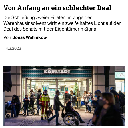
berlin
Von Anfang an ein schlechter Deal
nord
Die Schließung zweier Filialen im Zuge der
Warenhausinsolvenz wirft ein zweifelhaftes Licht auf den
wahrheit
Deal des Senats mit der Eigentümerin Signa.
Von
Jonas Wahmkow
verlag
14.3.2023
verlag
veranstaltungen
shop
fragen & hilfe
unterstützen
abo
genossenschaft